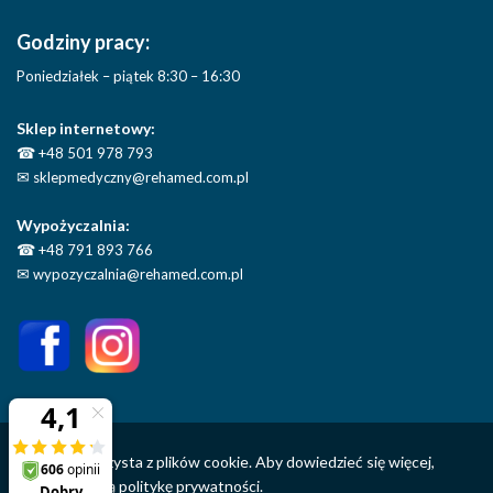
Godziny pracy:
Poniedziałek – piątek 8:30 – 16:30
Sklep internetowy:
☎
+48 501 978 793
✉
sklepmedyczny@rehamed.com.pl
Wypożyczalnia:
☎
+48 791 893 766
✉
wypozyczalnia@rehamed.com.pl
Ta strona korzysta z plików cookie. Aby dowiedzieć się więcej,
sprawdź naszą
politykę prywatności.