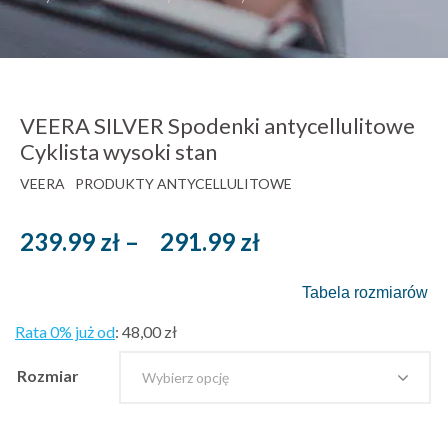
VEERA SILVER Spodenki antycellulitowe
Cyklista wysoki stan
VEERA
PRODUKTY ANTYCELLULITOWE
Zakres
239.99
zł
–
291.99
zł
cen:
Tabela rozmiarów
od
239.99 zł
Rata 0% już od
:
48,00 zł
brutto
Rozmiar
do
291.99 zł