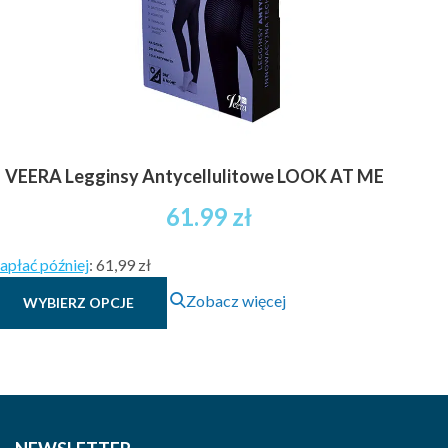
stronie
produktu
VEERA Legginsy Antycellulitowe LOOK AT ME
61.99
zł
apłać później
:
61,99 zł
Ten
Zobacz więcej
WYBIERZ OPCJE
produkt
ma
wiele
wariantów.
Opcje
można