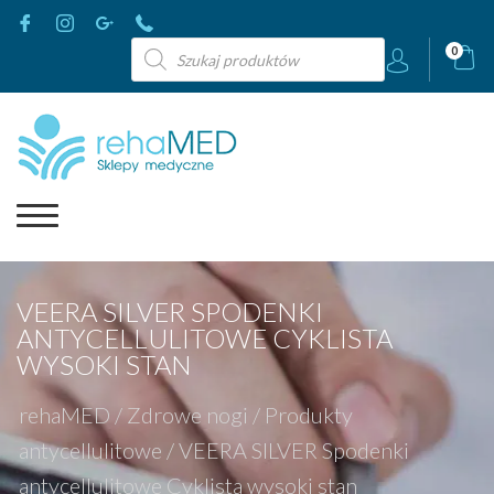
Wyszukiwarka
0
produktów
VEERA SILVER SPODENKI
ANTYCELLULITOWE CYKLISTA
WYSOKI STAN
rehaMED
/
Zdrowe nogi
/
Produkty
antycellulitowe
/
VEERA SILVER Spodenki
antycellulitowe Cyklista wysoki stan