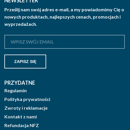
NEWSLETTER
wybrać
Prześlij nam swój adres e-mail, a my powiadomimy Cię o
na
nowych produktach, najlepszych cenach, promocjach i
stronie
wyprzedażach.
produktu
PRZYDATNE
Regulamin
Polityka prywatności
Zwroty i reklamacje
Kontakt z nami
Refundacja NFZ