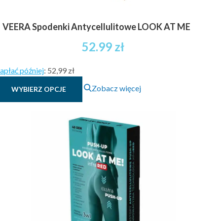
VEERA Spodenki Antycellulitowe LOOK AT ME
52.99
zł
apłać później
:
52,99 zł
Ten
Zobacz więcej
WYBIERZ OPCJE
produkt
ma
wiele
wariantów.
Opcje
można
wybrać
na
stronie
produktu