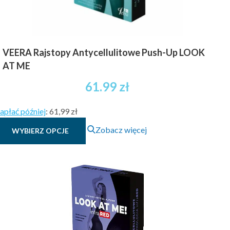
VEERA Rajstopy Antycellulitowe Push-Up LOOK
AT ME
61.99
zł
apłać później
:
61,99 zł
Ten
Zobacz więcej
WYBIERZ OPCJE
produkt
ma
wiele
wariantów.
Opcje
można
wybrać
na