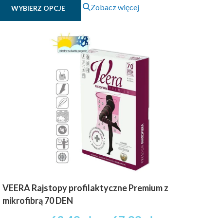
Ten
0.00 zł
Zobacz więcej
WYBIERZ OPCJE
produkt
brutto
ma
do
wiele
55.99 zł
wariantów.
brutto
Opcje
można
wybrać
na
stronie
produktu
VEERA Rajstopy profilaktyczne Premium z
mikrofibrą 70 DEN