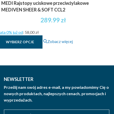
MEDI Rajstopy uciskowe przeciwżylakowe
MEDIVEN SHEER & SOFT CCL2
289.99
zł
ata 0% już od
:
58,00 zł
Ten
Zobacz więcej
WYBIERZ OPCJE
produkt
ma
wiele
wariantów.
Opcje
można
NEWSLETTER
wybrać
Prześlij nam swój adres e-mail, a my powiadomimy Cię o
na
nowych produktach, najlepszych cenach, promocjach i
stronie
wyprzedażach.
produktu