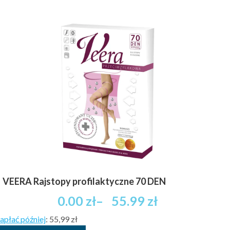
VEERA Rajstopy profilaktyczne 70 DEN
Zakres
0.00
zł
–
55.99
zł
cen:
apłać później
:
55,99 zł
od