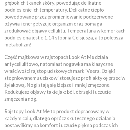
głębokich tkanek skóry, powodując delikatne
podniesienie ich temperatury. Delikatne ciepło
powodowane przez promieniowanie podczerwone
ożywia i energetyzuje organizm oraz pomaga
zredukować objawy cellulitu. Temperatura w komórkach
podniesiona jest o 1,14 stopnia Celsjusza, a to polepsza
metabolizm!
Część majtkowa w rajstopach Look At Me działa
antycellulitowo, natomiast nogawka ma klasyczne
właściwości rajstop uciskowych marki Veera. Dzięki
stopniowanemu uciskowi stosujesz profilaktykę przeciw
żylakową. Nogi stają się lżejsze i mniej zmęczone.
Redukujesz objawy takie jak: ból, obrzęki i uczucie
zmęczenia nóg.
Rajstopy Look At Me to produkt dopracowany w
każdym calu, dlatego oprócz skutecznego działania
postawiliśmy na komfort i uczucie piękna podczas ich