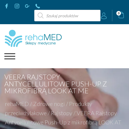
Wyszukiwarka
0
produktów
VEERA RAJSTOPY
ANTYCELLULITOWE PUSH-UP Z
MIKROFIBRĄ LOOK AT ME
rehaMED
/
Zdrowe nogi
/
Produkty
przeciwżylakowe
/
Rajstopy
/
VEERA Rajstopy
Antycellulitowe Push-Up z mikrofibrą LOOK AT