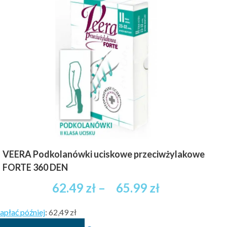
wariantów.
Opcje
można
wybrać
na
stronie
produktu
VEERA Podkolanówki uciskowe przeciwżylakowe
FORTE 360 DEN
Zakres
62.49
zł
–
65.99
zł
cen:
apłać później
:
62,49 zł
od
Ten