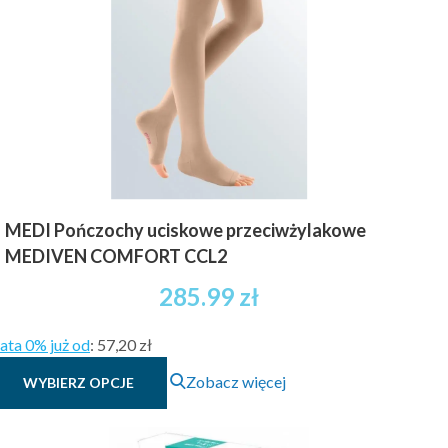
MEDI Pończochy uciskowe przeciwżylakowe
MEDIVEN COMFORT CCL2
285.99
zł
ata 0% już od
:
57,20 zł
Ten
Zobacz więcej
WYBIERZ OPCJE
produkt
ma
wiele