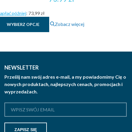
apłać później
:
73,99 zł
Ten
Zobacz więcej
WYBIERZ OPCJE
produkt
ma
wiele
wariantów.
Opcje
można
NEWSLETTER
wybrać
Prześlij nam swój adres e-mail, a my powiadomimy Cię o
na
nowych produktach, najlepszych cenach, promocjach i
stronie
wyprzedażach.
produktu