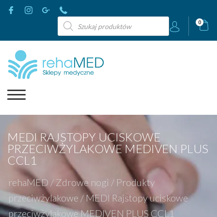
Wyszukiwarka
0
produktów
MEDI RAJSTOPY UCISKOWE
PRZECIWŻYLAKOWE MEDIVEN PLUS
CCL1
rehaMED
/
Zdrowe nogi
/
Produkty
przeciwżylakowe
/
MEDI Rajstopy uciskowe
przeciwżylakowe MEDIVEN PLUS CCL1