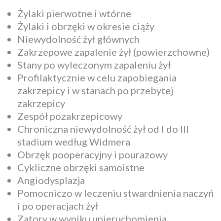
Żylaki pierwotne i wtórne
Żylaki i obrzęki w okresie ciąży
Niewydolność żył głównych
Zakrzepowe zapalenie żył (powierzchowne)
Stany po wyleczonym zapaleniu żył
Profilaktycznie w celu zapobiegania
zakrzepicy i w stanach po przebytej
zakrzepicy
Zespół pozakrzepicowy
Chroniczna niewydolność żył od I do III
stadium według Widmera
Obrzęk pooperacyjny i pourazowy
Cykliczne obrzęki samoistne
Angiodysplazja
Pomocniczo w leczeniu stwardnienia naczyń
i po operacjach żył
Zatory w wyniku unieruchomienia