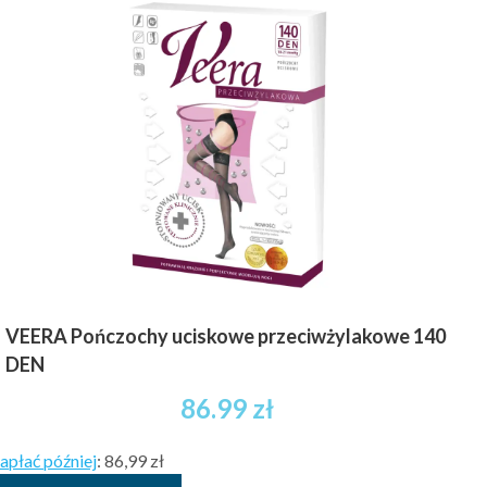
wiele
wariantów.
Opcje
można
wybrać
na
stronie
produktu
VEERA Pończochy uciskowe przeciwżylakowe 140
DEN
86.99
zł
apłać później
:
86,99 zł
Ten