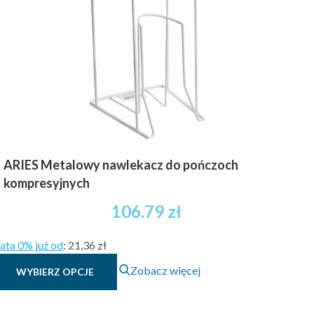
ARIES Metalowy nawlekacz do pończoch
kompresyjnych
106.79
zł
ata 0% już od
:
21,36 zł
Ten
Zobacz więcej
WYBIERZ OPCJE
produkt
ma