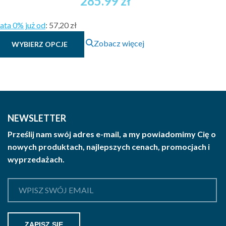
285.99
zł
ata 0% już od
:
57,20 zł
Ten
Zobacz więcej
WYBIERZ OPCJE
produkt
ma
wiele
wariantów.
Opcje
można
NEWSLETTER
wybrać
Prześlij nam swój adres e-mail, a my powiadomimy Cię o
na
nowych produktach, najlepszych cenach, promocjach i
stronie
wyprzedażach.
produktu