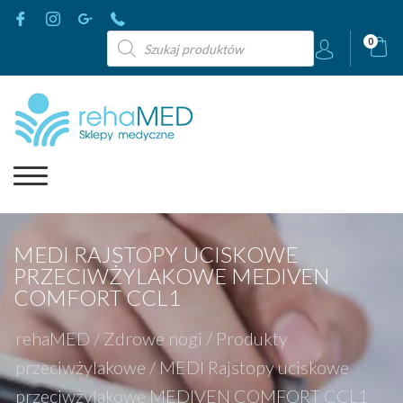
Wyszukiwarka
0
produktów
MEDI RAJSTOPY UCISKOWE
PRZECIWŻYLAKOWE MEDIVEN
COMFORT CCL1
rehaMED
/
Zdrowe nogi
/
Produkty
przeciwżylakowe
/
MEDI Rajstopy uciskowe
przeciwżylakowe MEDIVEN COMFORT CCL1