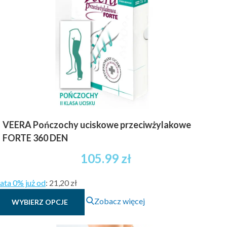
można
wybrać
na
stronie
produktu
VEERA Pończochy uciskowe przeciwżylakowe
FORTE 360 DEN
105.99
zł
ata 0% już od
:
21,20 zł
Ten
Zobacz więcej
WYBIERZ OPCJE
produkt
ma