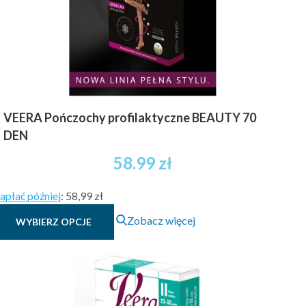
VEERA Pończochy profilaktyczne BEAUTY 70
DEN
58.99
zł
apłać później
:
58,99 zł
Ten
Zobacz więcej
WYBIERZ OPCJE
produkt
ma
wiele
wariantów.
Opcje