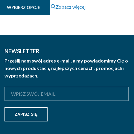
Ten
Zobacz więcej
WYBIERZ OPCJE
produkt
ma
wiele
wariantów.
Opcje
można
NEWSLETTER
wybrać
Prześlij nam swój adres e-mail, a my powiadomimy Cię o
na
nowych produktach, najlepszych cenach, promocjach i
stronie
wyprzedażach.
produktu