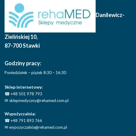
Danilewicz-
Zielińskiej 10
,
87-700 Stawki
Godziny pracy:
Poniedziałek – piątek 8:30 – 16:30
Sklep internetowy:
☎
+48 501 978 793
✉
sklepmedyczny@rehamed.com.pl
Wypożyczalnia:
☎
+48 791 893 766
✉
wypozyczalnia@rehamed.com.pl