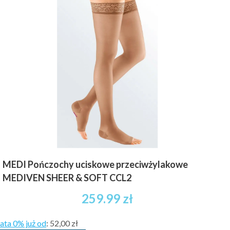
wiele
wariantów.
Opcje
można
wybrać
na
stronie
produktu
MEDI Pończochy uciskowe przeciwżylakowe
MEDIVEN SHEER & SOFT CCL2
259.99
zł
ata 0% już od
:
52,00 zł