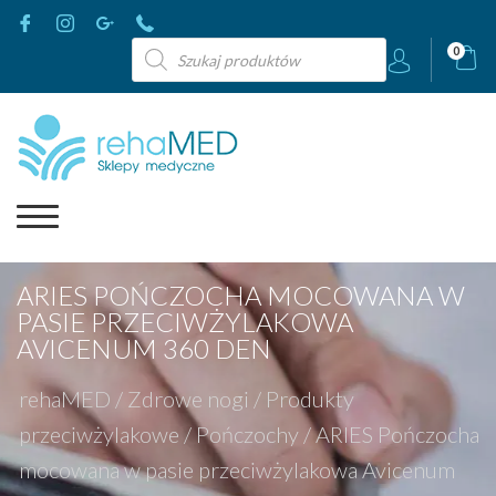
Wyszukiwarka
0
produktów
ARIES POŃCZOCHA MOCOWANA W
PASIE PRZECIWŻYLAKOWA
AVICENUM 360 DEN
rehaMED
/
Zdrowe nogi
/
Produkty
przeciwżylakowe
/
Pończochy
/
ARIES Pończocha
mocowana w pasie przeciwżylakowa Avicenum