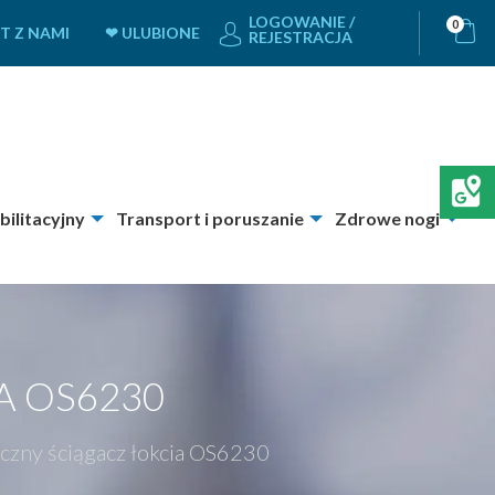
LOGOWANIE /
0
T Z NAMI
❤ ULUBIONE
REJESTRACJA
bilitacyjny
Transport i poruszanie
Zdrowe nogi
A OS6230
zny ściągacz łokcia OS6230