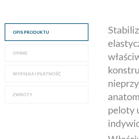
Stabili
OPIS PRODUKTU
elastyc
OPINIE
właści
konstru
WYSYŁKA I PŁATNOŚĆ
nieprzy
anatom
ZWROTY
peloty 
indywid
Właści