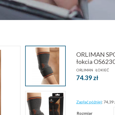
ORLIMAN SPOR
łokcia OS623
ORLIMAN
ŁOKIEĆ
74.39
zł
Zapłać później
:
74,39 
Rozmiar