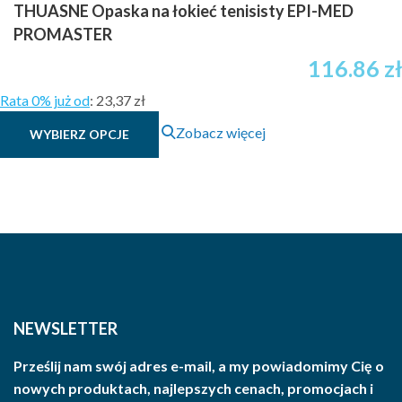
THUASNE Opaska na łokieć tenisisty EPI-MED
PROMASTER
116.86
zł
Rata 0% już od
:
23,37 zł
Ten
Zobacz więcej
WYBIERZ OPCJE
produkt
ma
wiele
wariantów.
Opcje
można
wybrać
na
stronie
NEWSLETTER
produktu
Prześlij nam swój adres e-mail, a my powiadomimy Cię o
nowych produktach, najlepszych cenach, promocjach i