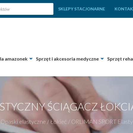
SKLEPY STACJONARNE
KONTAK
dla amazonek
Sprzęt i akcesoria medyczne
Sprzęt reha
STYCZNY ŚCIĄGACZ ŁOKCI
Opaski elastyczne
/
Łokieć
/
ORLIMAN SPORT Elastyc