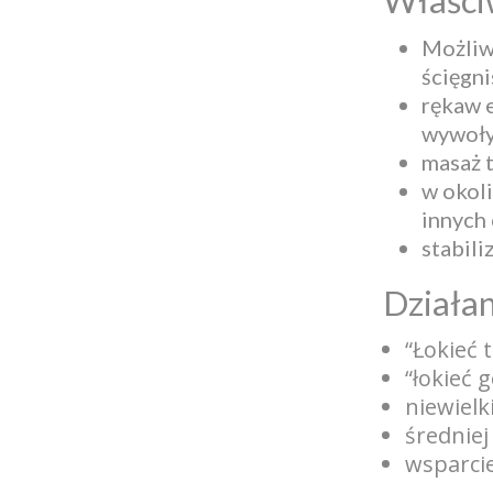
Możliwo
ścięgn
rękaw e
wywoły
masaż 
w okoli
innych 
stabili
Działan
“Łokieć t
“łokieć g
niewielki
średniej
wsparcie