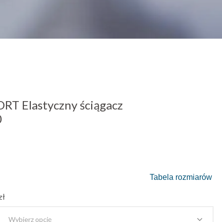
T Elastyczny ściągacz
0
Tabela rozmiarów
zł