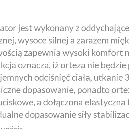
zator jest wykonany z oddychającej
znej, wysoce silnej a zarazem miękk
wością zapewnia wysoki komfort 
kcja oznacza, iż orteza nie będzi
jemnych odciśnięć ciała, utkanie
iczne dopasowanie, ponadto orte
uciskowe, a dołączona elastyczn
ualne dopasowanie siły stabilizacji
wości: