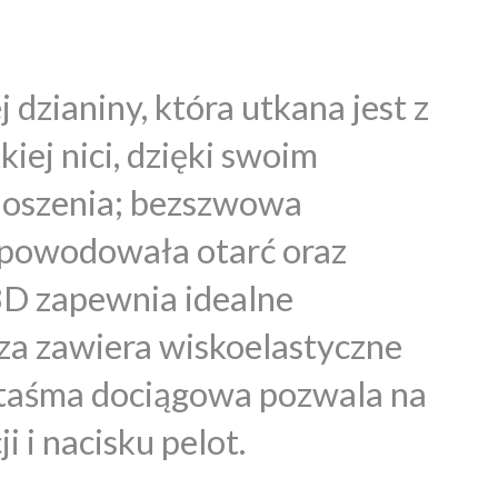
 dzianiny, która utkana jest z
iej nici, dzięki swoim
noszenia; bezszwowa
e powodowała otarć oraz
 3D zapewnia idealne
za zawiera wiskoelastyczne
a taśma dociągowa pozwala na
 i nacisku pelot.