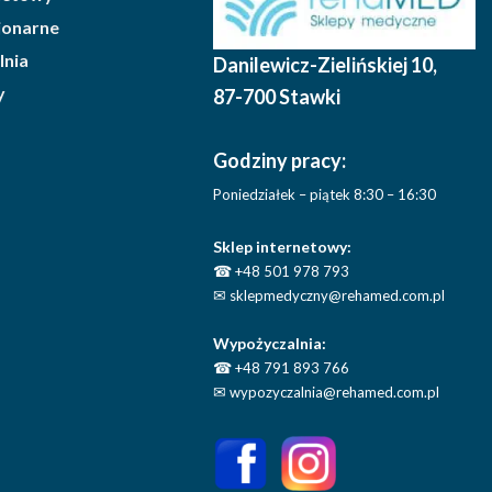
cjonarne
lnia
Danilewicz-Zielińskiej 10
,
y
87-700 Stawki
Godziny pracy:
Poniedziałek – piątek 8:30 – 16:30
Sklep internetowy:
☎
+48 501 978 793
✉
sklepmedyczny@rehamed.com.pl
Wypożyczalnia:
☎
+48 791 893 766
✉
wypozyczalnia@rehamed.com.pl