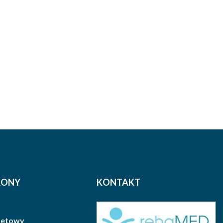
Zakres
cen:
od
51.58 zł
brutto
do
60.96 zł
brutto
RONY
KONTAKT
rnetowy