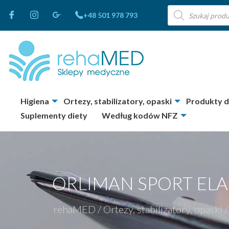
Wyszukiwarka
+48 501 978 793
produktów
Higiena
Ortezy, stabilizatory, opaski
Produkty 
Suplementy diety
Według kodów NFZ
ORLIMAN SPORT ELA
rehaMED
/
Ortezy, stabilizatory, opaski
/