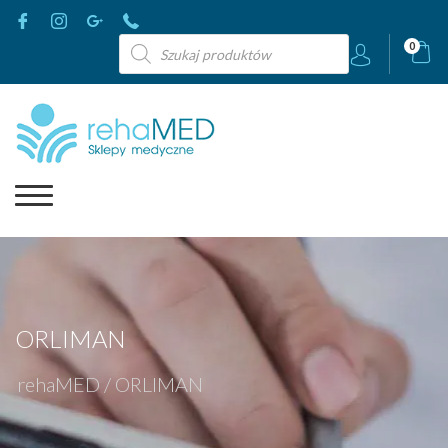
Wyszukiwarka
0
produktów
ORLIMAN
rehaMED
/
ORLIMAN