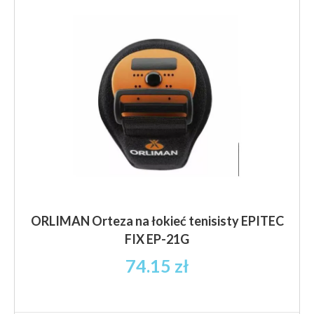
można
wybrać
na
stronie
produktu
ORLIMAN Orteza na łokieć tenisisty EPITEC
FIX EP-21G
74.15
zł