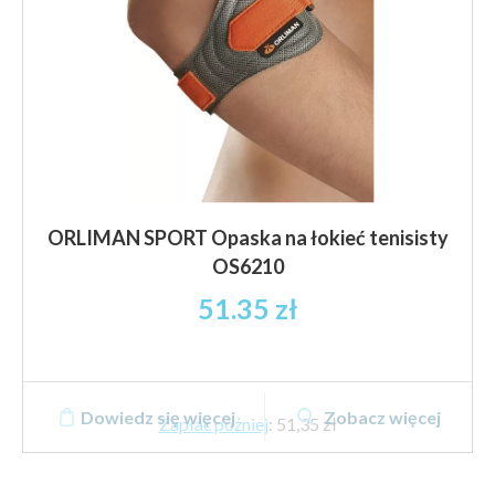
produktu
ORLIMAN SPORT Opaska na łokieć tenisisty
OS6210
51.35
zł
Dowiedz się więcej
Zobacz więcej
Zapłać później
:
51,35 zł