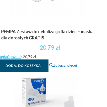
PEMPA Zestaw do nebulizacji dla dzieci – maska
dla dorosłych GRATIS
20.79
zł
apłać później
:
20,79 zł
Zobacz więcej
DODAJ DO KOSZYKA