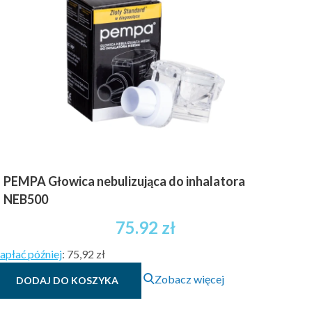
PEMPA Głowica nebulizująca do inhalatora
NEB500
75.92
zł
apłać później
:
75,92 zł
Zobacz więcej
DODAJ DO KOSZYKA