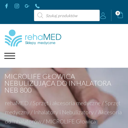
Wyszukiwarka
0
produktów
MICROLIFE GŁOWICA
NEBULIZUJĄCA DO INHALATORA
NEB 800
rehaMED
/
Sprzęt i akcesoria medyczne
/
Sprzęt
medyczny
/
Inhalatory i Nebulizatory
/
Akcesoria
do inhalatorów
/
MICROLIFE Głowica