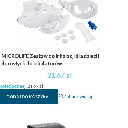
MICROLIFE Zestaw do inhalacji dla dzieci i
dorosłych do inhalatorów
21.67
zł
apłać później
:
21,67 zł
Zobacz więcej
DODAJ DO KOSZYKA