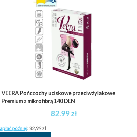
wariantów.
Opcje
można
wybrać
na
stronie
produktu
VEERA Pończochy uciskowe przeciwżylakowe
Premium z mikrofibrą 140 DEN
82.99
zł
apłać później
:
82,99 zł
Ten