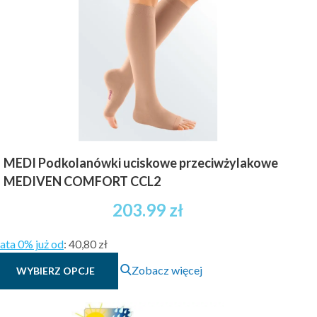
MEDI Podkolanówki uciskowe przeciwżylakowe
MEDIVEN COMFORT CCL2
203.99
zł
ata 0% już od
:
40,80 zł
Ten
Zobacz więcej
WYBIERZ OPCJE
produkt
ma
wiele