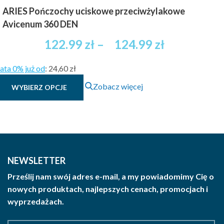
ARIES Pończochy uciskowe przeciwżylakowe
Avicenum 360 DEN
Zakres
122.99
zł
–
124.99
zł
cen:
ata 0% już od
:
24,60 zł
od
Ten
Zobacz więcej
WYBIERZ OPCJE
122.99 zł
produkt
brutto
ma
wiele
do
wariantów.
124.99 zł
Opcje
brutto
można
NEWSLETTER
wybrać
Prześlij nam swój adres e-mail, a my powiadomimy Cię o
na
nowych produktach, najlepszych cenach, promocjach i
stronie
wyprzedażach.
produktu