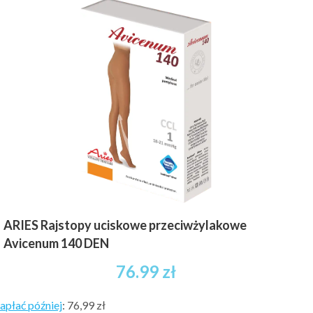
ARIES Rajstopy uciskowe przeciwżylakowe
Avicenum 140 DEN
76.99
zł
apłać później
:
76,99 zł