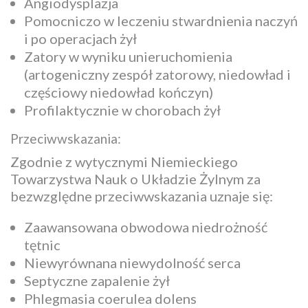
Angiodysplazja
Pomocniczo w leczeniu stwardnienia naczyń
i po operacjach żył
Zatory w wyniku unieruchomienia
(artogeniczny zespół zatorowy, niedowład i
częściowy niedowład kończyn)
Profilaktycznie w chorobach żył
Przeciwwskazania:
Zgodnie z wytycznymi Niemieckiego
Towarzystwa Nauk o Układzie Żylnym za
bezwzględne przeciwwskazania uznaje się:
Zaawansowana obwodowa niedrożność
tętnic
Niewyrównana niewydolność serca
Septyczne zapalenie żył
Phlegmasia coerulea dolens