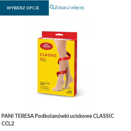
Ten
Zobacz więcej
WYBIERZ OPCJE
produkt
ma
wiele
wariantów.
Opcje
można
wybrać
na
stronie
produktu
PANI TERESA Podkolanówki uciskowe CLASSIC
CCL2