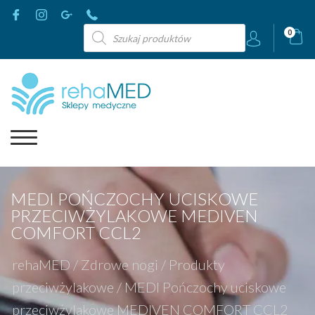
Wyszukiwarka
0
produktów
MEDI POŃCZOCHY UCISKOWE
PRZECIWŻYLAKOWE MEDIVEN
COMFORT CCL2
rehaMED
/
Zdrowe nogi
/
Produkty
przeciwżylakowe
/
MEDI Pończochy uciskowe
przeciwżylakowe MEDIVEN COMFORT CCL2