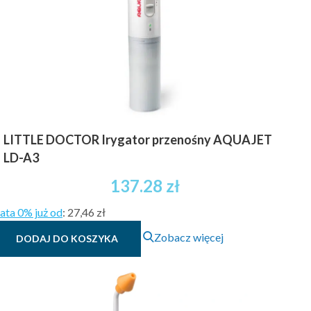
LITTLE DOCTOR Irygator przenośny AQUAJET
LD-A3
137.28
zł
ata 0% już od
:
27,46 zł
Zobacz więcej
DODAJ DO KOSZYKA