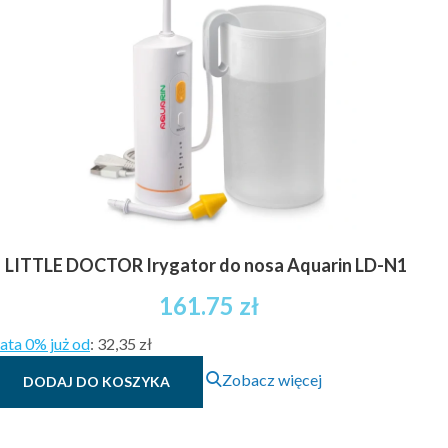
LITTLE DOCTOR Irygator do nosa Aquarin LD-N1
161.75
zł
ata 0% już od
:
32,35 zł
Zobacz więcej
DODAJ DO KOSZYKA