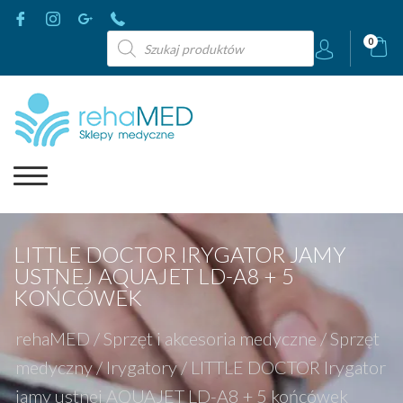
Wyszukiwarka
0
produktów
LITTLE DOCTOR IRYGATOR JAMY
USTNEJ AQUAJET LD-A8 + 5
KOŃCÓWEK
rehaMED
/
Sprzęt i akcesoria medyczne
/
Sprzęt
medyczny
/
Irygatory
/
LITTLE DOCTOR Irygator
jamy ustnej AQUAJET LD-A8 + 5 końcówek