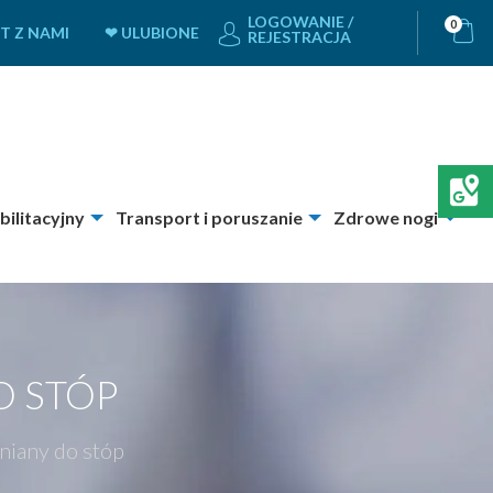
LOGOWANIE /
0
T Z NAMI
❤ ULUBIONE
REJESTRACJA
bilitacyjny
Transport i poruszanie
Zdrowe nogi
 STÓP
iany do stóp