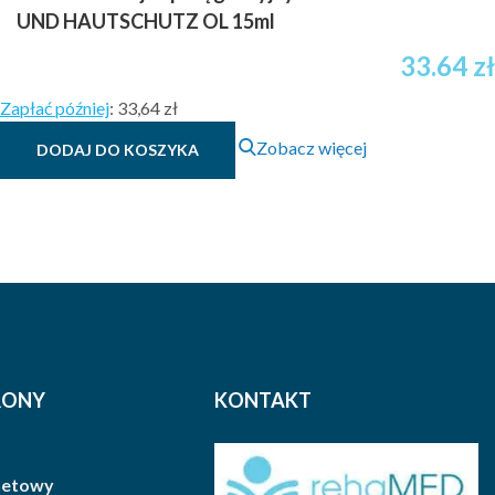
UND HAUTSCHUTZ OL 15ml
33.64
zł
Zapłać później
:
33,64 zł
Zobacz więcej
DODAJ DO KOSZYKA
RONY
KONTAKT
rnetowy