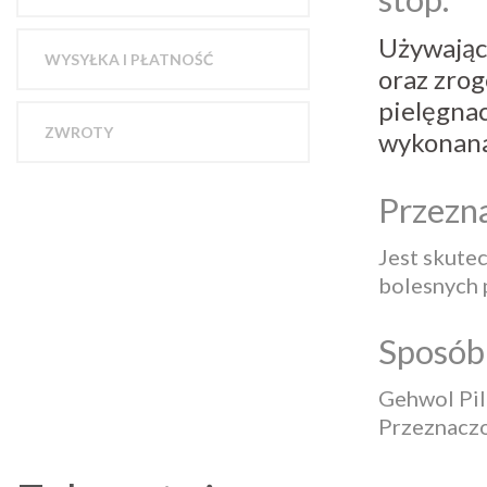
Używając
WYSYŁKA I PŁATNOŚĆ
oraz zro
pielęgnac
ZWROTY
wykonana
Przezn
Jest skute
bolesnych p
Sposób 
Gehwol Pil
Przeznaczo