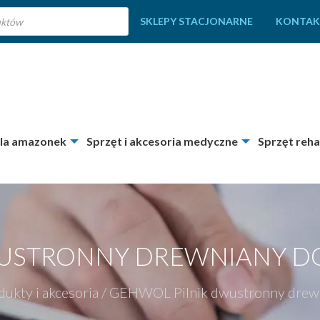
SKLEPY STACJONARNE
KONTAK
dla amazonek
Sprzęt i akcesoria medyczne
Sprzęt reha
USTRONNY DREWNIANY DO
ukty i akcesoria
/
GEHWOL Pilnik dwustronny drewn