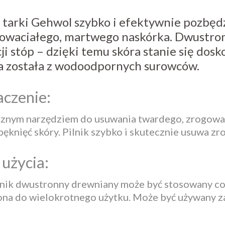
 tarki Gehwol szybko i efektywnie pozbęd
gowaciałego, martwego naskórka. Dwustro
ji stóp – dzięki temu skóra stanie się dosk
 została z wodoodpornych surowców.
aczenie:
cznym narzędziem do usuwania twardego, zrogowac
ęknięć skóry. Pilnik szybko i skutecznie usuwa zr
użycia:
nik dwustronny drewniany może być stosowany cod
na do wielokrotnego użytku. Może być używany zar