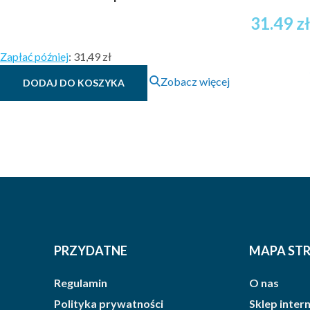
31.49
zł
Zapłać później
:
31,49 zł
Zobacz więcej
DODAJ DO KOSZYKA
PRZYDATNE
MAPA ST
Regulamin
O nas
Polityka prywatności
Sklep inte