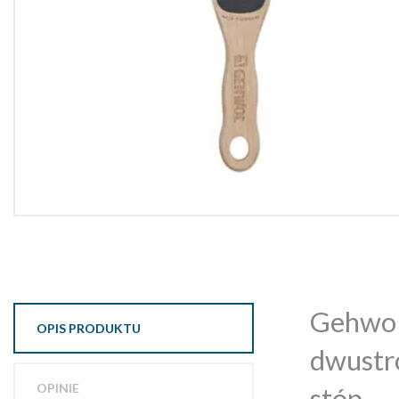
Gehwol 
OPIS PRODUKTU
dwustro
OPINIE
stóp.