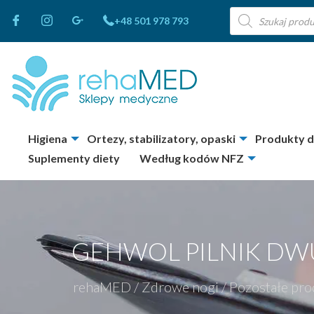
Wyszukiwarka
+48 501 978 793
produktów
Higiena
Ortezy, stabilizatory, opaski
Produkty 
Suplementy diety
Według kodów NFZ
GEHWOL PILNIK DW
rehaMED
/
Zdrowe nogi
/
Pozostałe prod