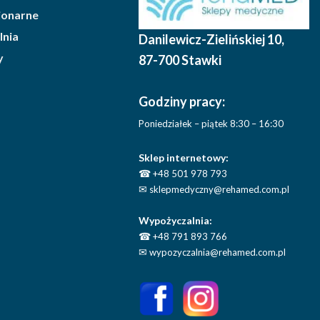
cjonarne
lnia
Danilewicz-Zielińskiej 10
,
y
87-700 Stawki
Godziny pracy:
Poniedziałek – piątek 8:30 – 16:30
Sklep internetowy:
☎
+48 501 978 793
✉
sklepmedyczny@rehamed.com.pl
Wypożyczalnia:
☎
+48 791 893 766
✉
wypozyczalnia@rehamed.com.pl