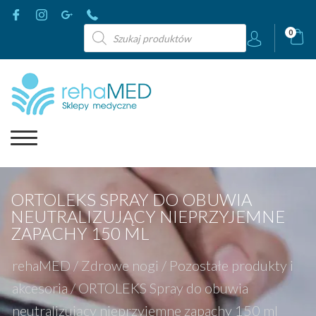
Wyszukiwarka
0
produktów
ORTOLEKS SPRAY DO OBUWIA
NEUTRALIZUJĄCY NIEPRZYJEMNE
ZAPACHY 150 ML
rehaMED
/
Zdrowe nogi
/
Pozostałe produkty i
akcesoria
/
ORTOLEKS Spray do obuwia
neutralizujący nieprzyjemne zapachy 150 ml