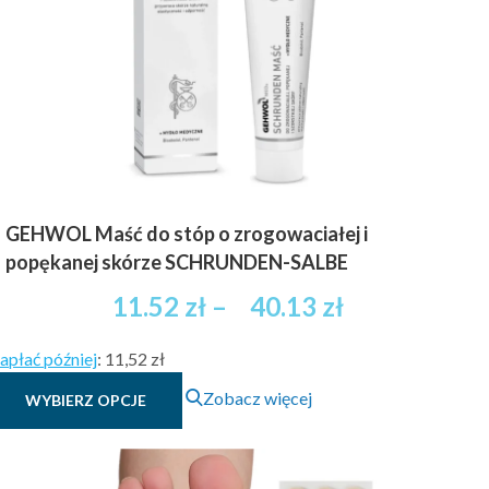
GEHWOL Maść do stóp o zrogowaciałej i
popękanej skórze SCHRUNDEN-SALBE
Zakres
11.52
zł
–
40.13
zł
cen:
apłać później
:
11,52 zł
od
Ten
Zobacz więcej
WYBIERZ OPCJE
11.52 zł
produkt
brutto
ma
wiele
do