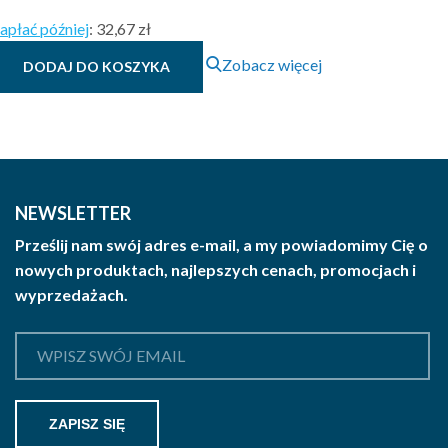
apłać później
:
32,67 zł
Zobacz więcej
DODAJ DO KOSZYKA
NEWSLETTER
Prześlij nam swój adres e-mail, a my powiadomimy Cię o
nowych produktach, najlepszych cenach, promocjach i
wyprzedażach.