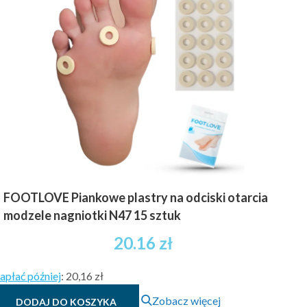
wariantów.
40.13 zł
Opcje
brutto
można
wybrać
na
stronie
produktu
FOOTLOVE Piankowe plastry na odciski otarcia
modzele nagniotki N47 15 sztuk
20.16
zł
apłać później
:
20,16 zł
Zobacz więcej
DODAJ DO KOSZYKA