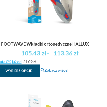
na
stronie
produktu
FOOTWAVE Wkładki ortopedyczne HALLUX
Zakres
105.43
zł
–
113.36
zł
cen:
ata 0% już od
:
21,09 zł
od
Ten
105.43 zł
Zobacz więcej
WYBIERZ OPCJE
produkt
brutto
ma
do
wiele
113.36 zł
wariantów.
brutto
Opcje
można