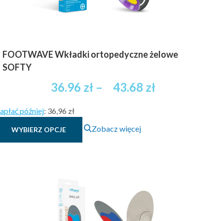
FOOTWAVE Wkładki ortopedyczne żelowe
SOFTY
Zakres
36.96
zł
–
43.68
zł
cen:
apłać później
:
36,96 zł
od
Ten
Zobacz więcej
WYBIERZ OPCJE
36.96 zł
produkt
brutto
ma
wiele
do
wariantów.
43.68 zł
Opcje
brutto
można
wybrać