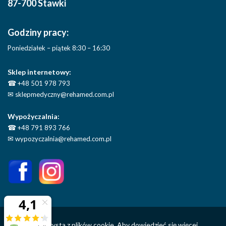
87-700 Stawki
Godziny pracy:
Poniedziałek – piątek 8:30 – 16:30
Sklep internetowy:
☎
+48 501 978 793
✉
sklepmedyczny@rehamed.com.pl
Wypożyczalnia:
☎
+48 791 893 766
✉
wypozyczalnia@rehamed.com.pl
Ta strona korzysta z plików cookie. Aby dowiedzieć się więcej,