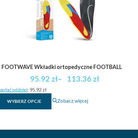
wybrać
na
stronie
produktu
FOOTWAVE Wkładki ortopedyczne FOOTBALL
Zakres
95.92
zł
–
113.36
zł
cen:
apłać później
:
95,92 zł
od
Ten
95.92 zł
Zobacz więcej
WYBIERZ OPCJE
produkt
brutto
ma
do
wiele
113.36 zł
wariantów.
brutto
Opcje