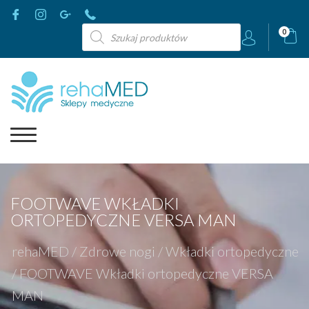
Wyszukiwarka
0
produktów
FOOTWAVE WKŁADKI
ORTOPEDYCZNE VERSA MAN
rehaMED
/
Zdrowe nogi
/
Wkładki ortopedyczne
/
FOOTWAVE Wkładki ortopedyczne VERSA
MAN