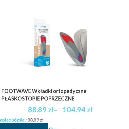
FOOTWAVE Wkładki ortopedyczne
PŁASKOSTOPIE POPRZECZNE
Zakres
88.89
zł
–
104.94
zł
cen:
apłać później
:
88,89 zł
od
Ten