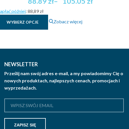
Zakres
88.89
zł
–
105.05
zł
cen:
apłać później
:
88,89 zł
od
Ten
88.89 zł
Zobacz więcej
WYBIERZ OPCJE
produkt
brutto
ma
do
wiele
105.05 zł
wariantów.
brutto
Opcje
można
NEWSLETTER
wybrać
Prześlij nam swój adres e-mail, a my powiadomimy Cię o
na
nowych produktach, najlepszych cenach, promocjach i
stronie
wyprzedażach.
produktu