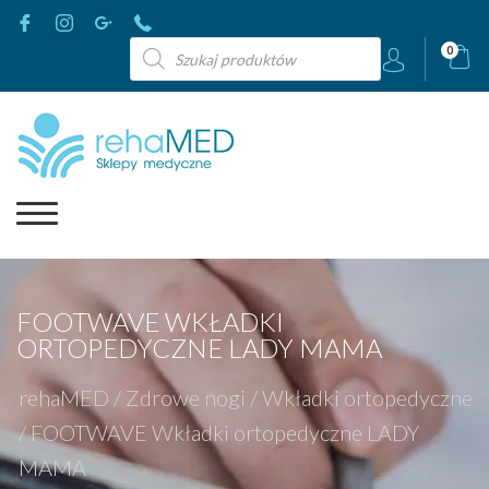
Wyszukiwarka
0
produktów
FOOTWAVE WKŁADKI
ORTOPEDYCZNE LADY MAMA
rehaMED
/
Zdrowe nogi
/
Wkładki ortopedyczne
/
FOOTWAVE Wkładki ortopedyczne LADY
MAMA