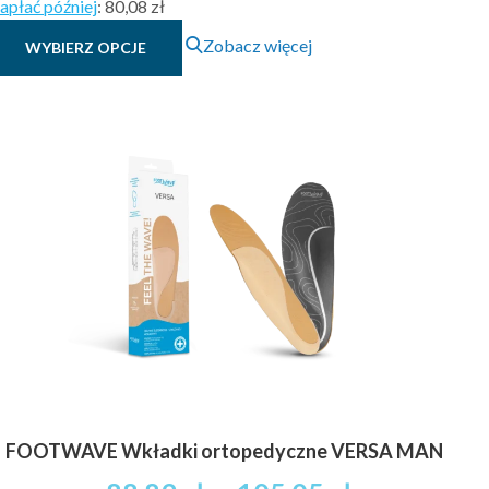
apłać później
:
80,08 zł
Ten
Zobacz więcej
WYBIERZ OPCJE
produkt
ma
wiele
wariantów.
Opcje
można
wybrać
na
stronie
produktu
FOOTWAVE Wkładki ortopedyczne VERSA MAN