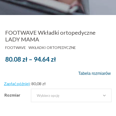
FOOTWAVE Wkładki ortopedyczne
LADY MAMA
FOOTWAVE
WKŁADKI ORTOPEDYCZNE
Zakres
80.08
zł
–
94.64
zł
cen:
Tabela rozmiarów
od
Zapłać później
:
80,08 zł
80.08 zł
Rozmiar
brutto
do