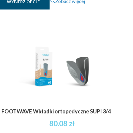
88.89 zł
Zobacz więcej
WYBIERZ OPCJE
produkt
brutto
ma
do
wiele
104.94 zł
wariantów.
brutto
Opcje
można
wybrać
na
stronie
produktu
FOOTWAVE Wkładki ortopedyczne SUPI 3/4
80.08
zł