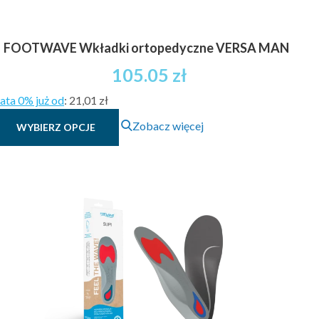
FOOTWAVE Wkładki ortopedyczne VERSA MAN
105.05
zł
ata 0% już od
:
21,01 zł
Ten
Zobacz więcej
WYBIERZ OPCJE
produkt
ma
wiele
wariantów.
Opcje
można
wybrać
na
stronie
produktu