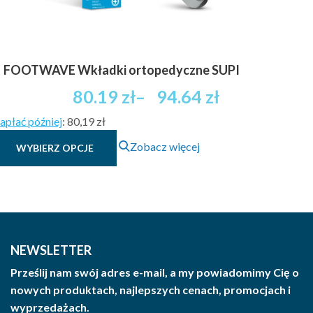
FOOTWAVE Wkładki ortopedyczne SUPI
Zakres
80.19
zł
–
94.64
zł
cen:
apłać później
:
80,19 zł
od
Ten
80.19 zł
Zobacz więcej
WYBIERZ OPCJE
produkt
brutto
ma
do
wiele
94.64 zł
wariantów.
brutto
Opcje
można
NEWSLETTER
wybrać
Prześlij nam swój adres e-mail, a my powiadomimy Cię o
na
nowych produktach, najlepszych cenach, promocjach i
stronie
wyprzedażach.
produktu