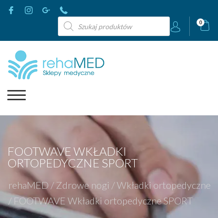
Wyszukiwarka
0
produktów
FOOTWAVE WKŁADKI
ORTOPEDYCZNE SPORT
rehaMED
/
Zdrowe nogi
/
Wkładki ortopedyczne
/
FOOTWAVE Wkładki ortopedyczne SPORT