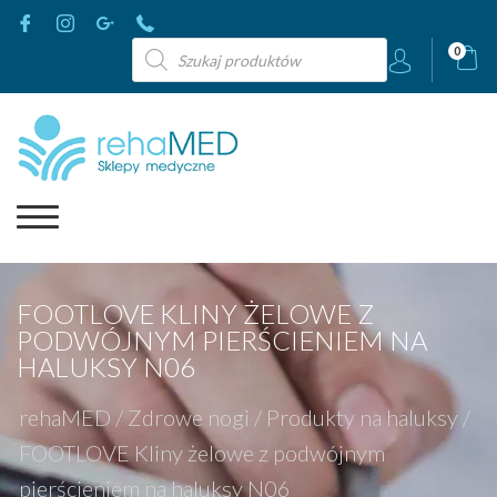
Wyszukiwarka
0
produktów
FOOTLOVE KLINY ŻELOWE Z
PODWÓJNYM PIERŚCIENIEM NA
HALUKSY N06
rehaMED
/
Zdrowe nogi
/
Produkty na haluksy
/
FOOTLOVE Kliny żelowe z podwójnym
pierścieniem na haluksy N06