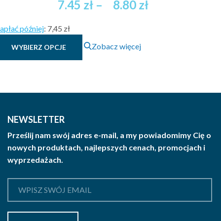
Zakres
7.45
zł
–
8.80
zł
cen:
apłać później
:
7,45 zł
od
Ten
Zobacz więcej
WYBIERZ OPCJE
7.45 zł
produkt
brutto
ma
wiele
do
wariantów.
8.80 zł
Opcje
brutto
można
NEWSLETTER
wybrać
Prześlij nam swój adres e-mail, a my powiadomimy Cię o
na
nowych produktach, najlepszych cenach, promocjach i
stronie
wyprzedażach.
produktu