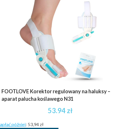
FOOTLOVE Korektor regulowany na haluksy –
aparat palucha koślawego N31
53.94
zł
apłać później
:
53,94 zł