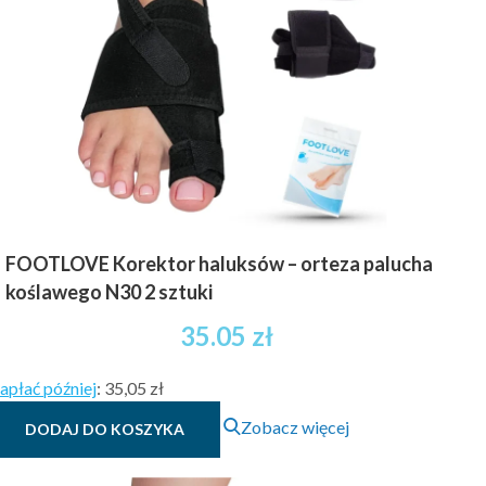
FOOTLOVE Korektor haluksów – orteza palucha
koślawego N30 2 sztuki
35.05
zł
apłać później
:
35,05 zł
Zobacz więcej
DODAJ DO KOSZYKA