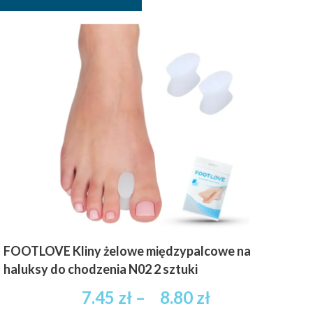
FOOTLOVE Kliny żelowe międzypalcowe na
haluksy do chodzenia N02 2 sztuki
Zakres
7.45
zł
–
8.80
zł