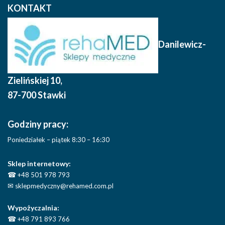
KONTAKT
Danilewicz-
Zielińskiej 10
,
87-700 Stawki
Godziny pracy:
Poniedziałek – piątek 8:30 – 16:30
Sklep internetowy:
☎
+48 501 978 793
✉
sklepmedyczny@rehamed.com.pl
Wypożyczalnia:
☎
+48 791 893 766