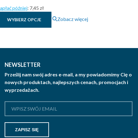
cen:
apłać później
:
7,45 zł
od
Ten
Zobacz więcej
WYBIERZ OPCJE
7.45 zł
produkt
brutto
ma
wiele
do
wariantów.
8.80 zł
Opcje
brutto
można
NEWSLETTER
wybrać
Prześlij nam swój adres e-mail, a my powiadomimy Cię o
na
nowych produktach, najlepszych cenach, promocjach i
stronie
wyprzedażach.
produktu