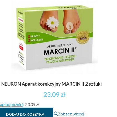
NEURON Aparat korekcyjny MARCIN II 2 sztuki
23.09
zł
apłać później
:
23,09 zł
Zobacz więcej
DODAJ DO KOSZYKA