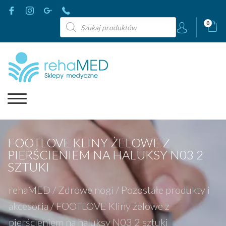
Wyszukiwarka
0
produktów
FOOTLOVE KLINY ŻELOWE Z
PIERŚCIENIEM NA HALUKSY N03 2
SZTUKI
rehaMED
/
Zdrowe nogi
/
Pozostałe produkty i
akcesoria
/
FOOTLOVE Kliny żelowe z
pierścieniem na haluksy N03 2 sztuki