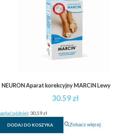
NEURON Aparat korekcyjny MARCIN Lewy
30.59
zł
apłać później
:
30,59 zł
Zobacz więcej
DODAJ DO KOSZYKA