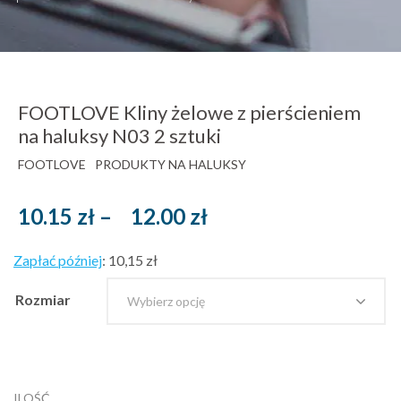
FOOTLOVE Kliny żelowe z pierścieniem
na haluksy N03 2 sztuki
FOOTLOVE
PRODUKTY NA HALUKSY
Zakres
10.15
zł
–
12.00
zł
cen:
Zapłać później
:
10,15 zł
od
10.15 zł
Rozmiar
brutto
do
12.00 zł
ILOŚĆ