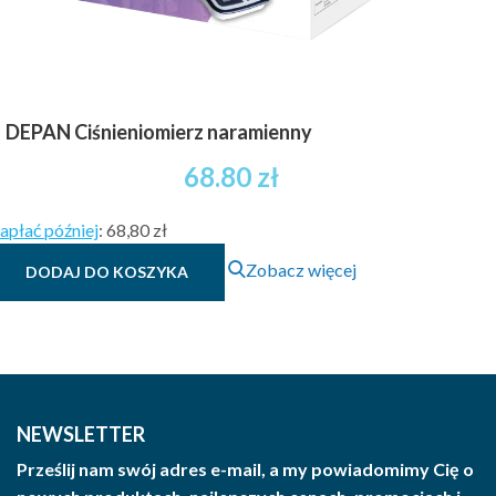
DEPAN Ciśnieniomierz naramienny
68.80
zł
apłać później
:
68,80 zł
Zobacz więcej
DODAJ DO KOSZYKA
NEWSLETTER
Prześlij nam swój adres e-mail, a my powiadomimy Cię o