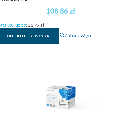
108.86
zł
ata 0% już od
:
21,77 zł
Zobacz więcej
DODAJ DO KOSZYKA