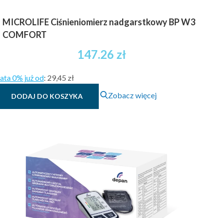
MICROLIFE Ciśnieniomierz nadgarstkowy BP W3
COMFORT
147.26
zł
ata 0% już od
:
29,45 zł
Zobacz więcej
DODAJ DO KOSZYKA