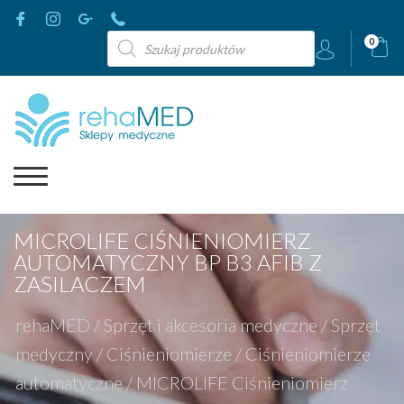
Wyszukiwarka
0
produktów
MICROLIFE CIŚNIENIOMIERZ
AUTOMATYCZNY BP B3 AFIB Z
ZASILACZEM
rehaMED
/
Sprzęt i akcesoria medyczne
/
Sprzęt
medyczny
/
Ciśnieniomierze
/
Ciśnieniomierze
automatyczne
/
MICROLIFE Ciśnieniomierz