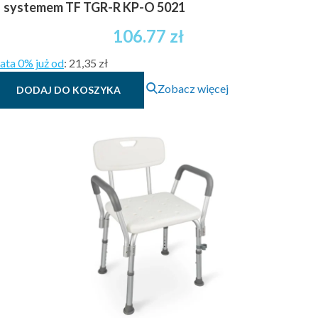
systemem TF TGR-R KP-O 5021
106.77
zł
ata 0% już od
:
21,35 zł
Zobacz więcej
DODAJ DO KOSZYKA