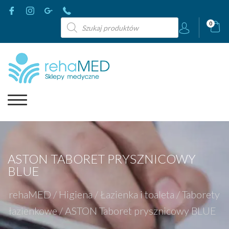
Wyszukiwarka
0
produktów
ASTON TABORET PRYSZNICOWY
BLUE
rehaMED
/
Higiena
/
Łazienka i toaleta
/
Taborety
łazienkowe
/
ASTON Taboret prysznicowy BLUE