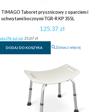
TIMAGO Taboret prysznicowy z oparciem i
uchwytami bocznymi TGR-R KP 355L
125.37
zł
ata 0% już od
:
25,07 zł
Zobacz więcej
DODAJ DO KOSZYKA