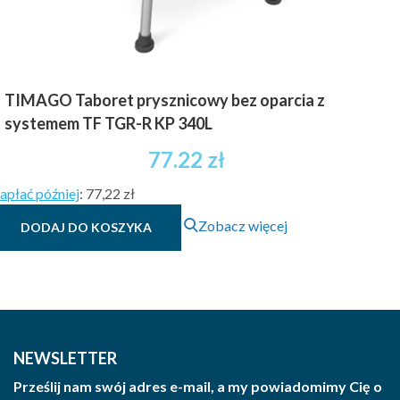
TIMAGO Taboret prysznicowy bez oparcia z
systemem TF TGR-R KP 340L
77.22
zł
apłać później
:
77,22 zł
Zobacz więcej
DODAJ DO KOSZYKA
NEWSLETTER
Prześlij nam swój adres e-mail, a my powiadomimy Cię o