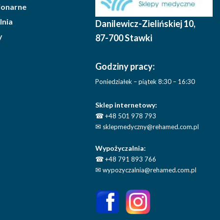
cjonarne
lnia
Danilewicz-Zielińskiej 10
,
y
87-700 Stawki
Godziny pracy:
Poniedziałek – piątek 8:30 – 16:30
Sklep internetowy:
☎
+48 501 978 793
✉
sklepmedyczny@rehamed.com.pl
Wypożyczalnia:
☎
+48 791 893 766
✉
wypozyczalnia@rehamed.com.pl