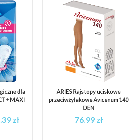
Opcje
Opcje
można
można
wybrać
wybrać
na
na
stronie
stronie
produktu
produktu
giczne dla
ARIES Rajstopy uciskowe
ECT+ MAXI
przeciwżylakowe Avicenum 140
DEN
res
.39
zł
76.99
zł
: