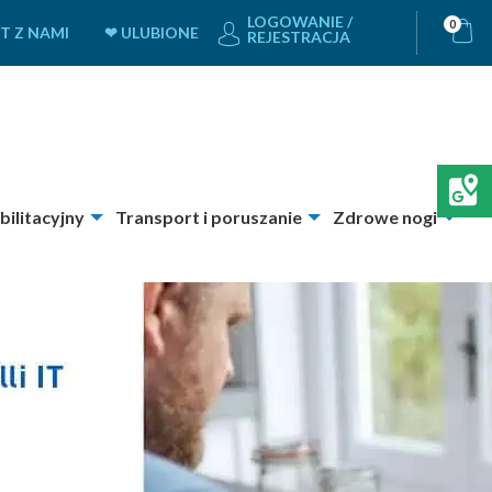
LOGOWANIE /
0
T Z NAMI
❤ ULUBIONE
REJESTRACJA
bilitacyjny
Transport i poruszanie
Zdrowe nogi