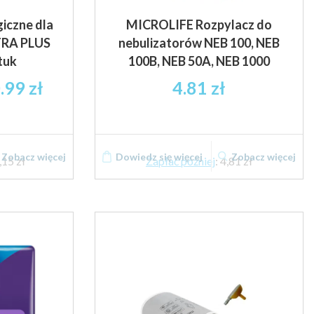
iczne dla
MICROLIFE Rozpylacz do
TRA PLUS
nebulizatorów NEB 100, NEB
tuk
100B, NEB 50A, NEB 1000
res
.99
zł
4.81
zł
:
5 zł
Ten
tto
Zobacz więcej
Dowiedz się więcej
Zobacz więcej
produkt
,15 zł
Zapłać później
:
4,81 zł
ma
9 zł
wiele
tto
wariantów.
Opcje
można
wybrać
na
stronie