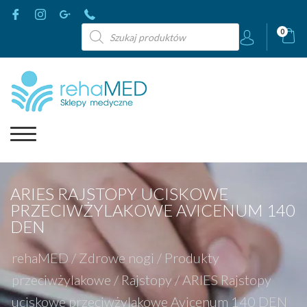
Wyszukiwarka
0
produktów
ARIES RAJSTOPY UCISKOWE
PRZECIWŻYLAKOWE AVICENUM 140
DEN
rehaMED
/
Zdrowe nogi
/
Produkty
przeciwżylakowe
/
Rajstopy
/
ARIES Rajstopy
uciskowe przeciwżylakowe Avicenum 140 DEN