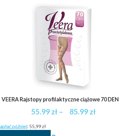
VEERA Rajstopy profilaktyczne ciążowe 70 DEN
Zakres
55.99
zł
–
85.99
zł
cen:
apłać później
:
55,99 zł
od
Ten