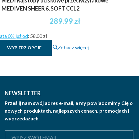
MEDI Rajstopy uciskowe przeciwżylakowe
MEDIVEN SHEER & SOFT CCL2
289.99
zł
ata 0% już od
:
58,00 zł
Ten
Zobacz więcej
WYBIERZ OPCJE
produkt
ma
wiele
wariantów.
Opcje
można
NEWSLETTER
wybrać
Prześlij nam swój adres e-mail, a my powiadomimy Cię o
na
nowych produktach, najlepszych cenach, promocjach i
stronie
wyprzedażach.
produktu