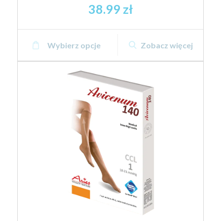
38.99
zł
Ten
Wybierz opcje
Zobacz więcej
produkt
ma
wiele
wariantów.
Opcje
można
wybrać
na
stronie
produktu