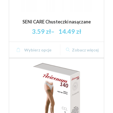
SENI CARE Chusteczki nasączane
Zakres
3.59
zł
–
14.49
zł
cen:
od
Ten
3.59 zł
Wybierz opcje
Zobacz więcej
produkt
brutto
ma
do
wiele
14.49 zł
wariantów.
brutto
Opcje
można
wybrać
na
stronie
produktu