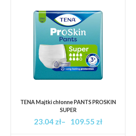
wiele
wariantów.
Opcje
można
wybrać
na
stronie
produktu
TENA Majtki chłonne PANTS PROSKIN
SUPER
Zakres
23.04
zł
–
109.55
zł
cen: