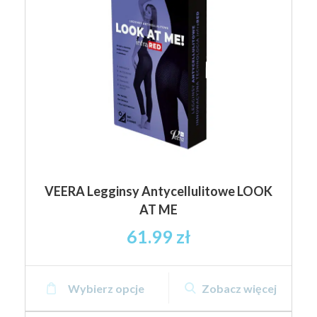
brutto
można
wybrać
na
stronie
produktu
VEERA Legginsy Antycellulitowe LOOK
AT ME
61.99
zł
Ten
Wybierz opcje
Zobacz więcej
produkt
ma