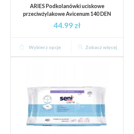
ARIES Podkolanówki uciskowe
przeciwżylakowe Avicenum 140 DEN
44.99
zł
Ten
Wybierz opcje
Zobacz więcej
produkt
ma
wiele
wariantów.
Opcje
można
wybrać
na
stronie
produktu