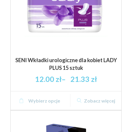
na
stronie
produktu
SENI Wkładki urologiczne dla kobiet LADY
PLUS 15 sztuk
Zakres
12.00
zł
–
21.33
zł
cen:
od
Ten
12.00 zł
Wybierz opcje
Zobacz więcej
produkt
brutto
ma
do
wiele
21.33 zł
wariantów.
Opcje