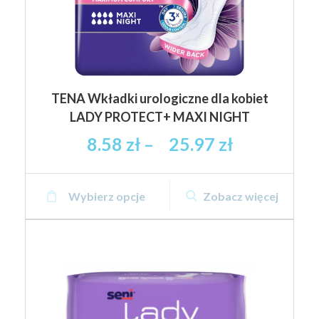
TENA Wkładki urologiczne dla kobiet
LADY PROTECT+ MAXI NIGHT
Zakres
8.58
zł
–
25.97
zł
cen:
od
Ten
8.58 zł
Wybierz opcje
Zobacz więcej
produkt
brutto
ma
do
wiele
25.97 zł
wariantów.
brutto
Opcje
można
wybrać