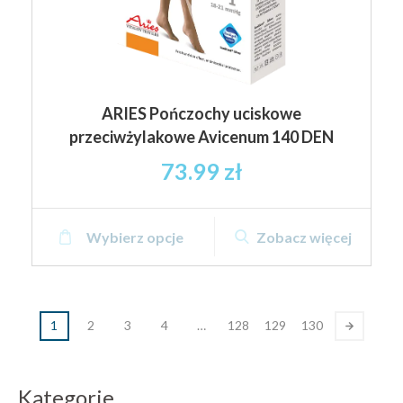
ARIES Pończochy uciskowe
przeciwżylakowe Avicenum 140 DEN
73.99
zł
Ten
Wybierz opcje
Zobacz więcej
produkt
ma
wiele
wariantów.
1
2
3
4
…
128
129
130
Opcje
można
wybrać
Kategorie
na