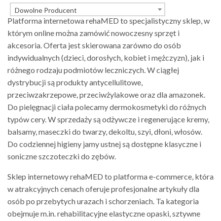
Dowolne Producent
Platforma internetowa rehaMED to specjalistyczny sklep, w
którym online można zamówić nowoczesny sprzęt i
akcesoria. Oferta jest skierowana zarówno do osób
indywidualnych (dzieci, dorosłych, kobiet i mężczyzn), jak i
różnego rodzaju podmiotów leczniczych. W ciągłej
dystrybucji są produkty antycellulitowe,
przeciwzakrzepowe, przeciwżylakowe oraz dla amazonek.
Do pielęgnacji ciała polecamy dermokosmetyki do różnych
typów cery. W sprzedaży są odżywcze i regenerujące kremy,
balsamy, maseczki do twarzy, dekoltu, szyi, dłoni, włosów.
Do codziennej higieny jamy ustnej są dostępne klasyczne i
soniczne szczoteczki do zębów.
Sklep internetowy rehaMED to platforma e-commerce, która
w atrakcyjnych cenach oferuje profesjonalne artykuły dla
osób po przebytych urazach i schorzeniach. Ta kategoria
obejmuje m.in. rehabilitacyjne elastyczne opaski, sztywne