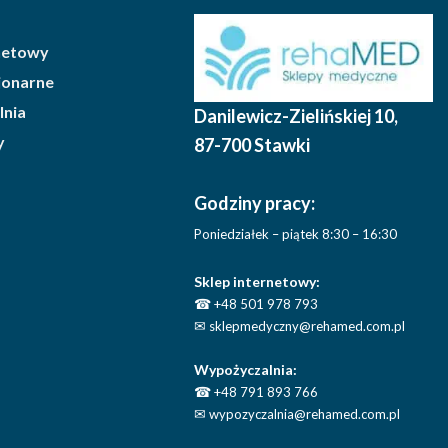
rnetowy
cjonarne
lnia
Danilewicz-Zielińskiej 10
,
y
87-700 Stawki
Godziny pracy:
Poniedziałek – piątek 8:30 – 16:30
Sklep internetowy:
☎
+48 501 978 793
✉
sklepmedyczny@rehamed.com.pl
Wypożyczalnia:
☎
+48 791 893 766
✉
wypozyczalnia@rehamed.com.pl