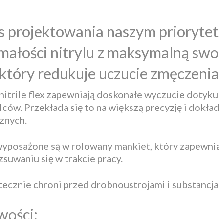
s projektowania naszym priorytet
ałości nitrylu z maksymalną swo
który redukuje uczucie zmęczenia 
itrile flex zapewniają doskonałe wyczucie dotyku d
lców. Przekłada się to na większą precyzję i dok
znych.
yposażone są w rolowany mankiet, który zapewnia
suwaniu się w trakcie pracy.
ecznie chroni przed drobnoustrojami i substancja
wości: