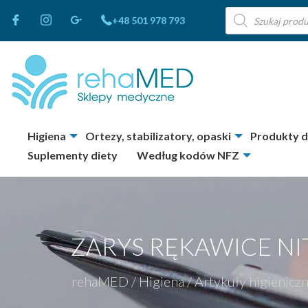
Wyszukiwarka
+48 501 978 793
produktów
Higiena
Ortezy, stabilizatory, opaski
Produkty 
Suplementy diety
Według kodów NFZ
ZARYS RĘKAWICE NI
rehaMED
/
Higiena
/
Artykuły higienicz