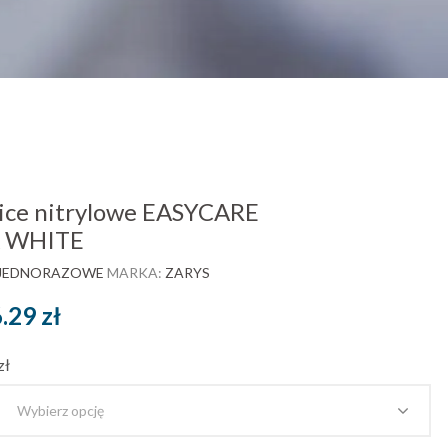
ce nitrylowe EASYCARE
X WHITE
 JEDNORAZOWE
MARKA:
ZARYS
Zakres
6.29
zł
cen:
zł
od
12.57 zł
brutto