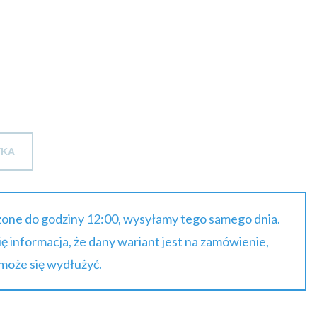
do
16.29 zł
brutto
YKA
one do godziny 12:00, wysyłamy tego samego dnia.
się informacja, że dany wariant jest na zamówienie,
 może się wydłużyć.