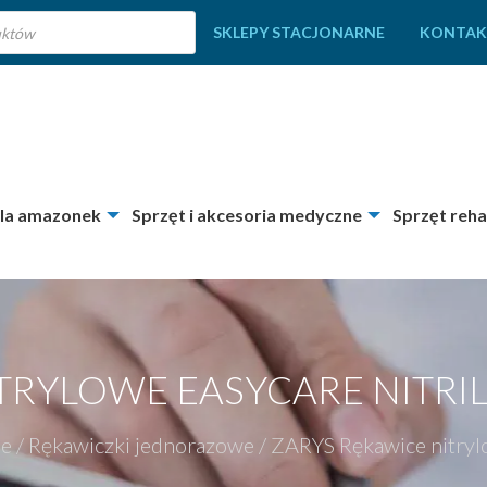
SKLEPY STACJONARNE
KONTAK
dla amazonek
Sprzęt i akcesoria medyczne
Sprzęt reha
TRYLOWE EASYCARE NITRIL
ne
/
Rękawiczki jednorazowe
/
ZARYS Rękawice nitr