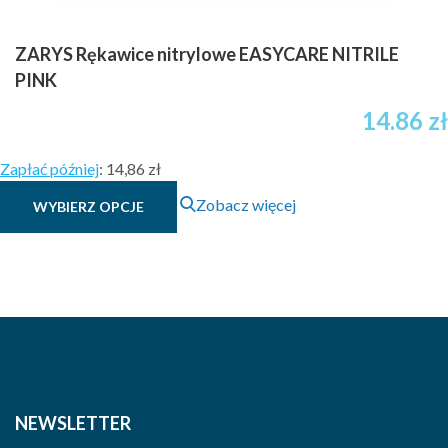
ZARYS Rękawice nitrylowe EASYCARE NITRILE
PINK
14.86
zł
Zapłać później
:
14,86 zł
Ten
Zobacz więcej
WYBIERZ OPCJE
produkt
ma
wiele
wariantów.
Opcje
można
wybrać
na
stronie
NEWSLETTER
produktu