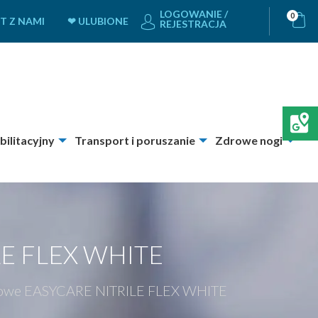
LOGOWANIE /
0
T Z NAMI
❤ ULUBIONE
REJESTRACJA
bilitacyjny
Transport i poruszanie
Zdrowe nogi
E FLEX WHITE
ylowe EASYCARE NITRILE FLEX WHITE