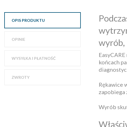
Podcza
OPIS PRODUKTU
wytrzym
OPINIE
wyrób, 
EasyCARE n
WYSYŁKA I PŁATNOŚĆ
końcach pa
diagnostyc
ZWROTY
Rękawice w
zapobiega z
Wyrób skut
Właści