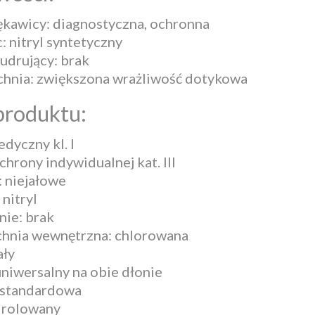
ękawicy: diagnostyczna, ochronna
: nitryl syntetyczny
udrujący: brak
hnia: zwiększona wrażliwość dotykowa
produktu:
dyczny kl. I
chrony indywidualnej kat. III
: niejałowe
 nitryl
ie: brak
hnia wewnętrzna: chlorowana
ały
uniwersalny na obie dłonie
 standardowa
 rolowany