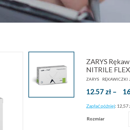
ZARYS Rękawi
NITRILE FLE
ZARYS
RĘKAWICZKI
12.57
zł
–
1
Zapłać później
:
12,57 
Rozmiar