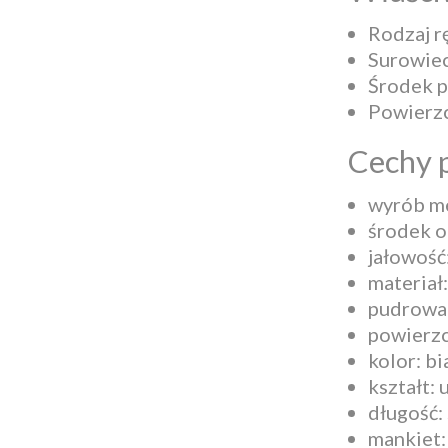
Rodzaj r
Surowiec
Środek p
Powierzc
Cechy 
wyrób me
środek o
jałowość
materiał:
pudrowan
powierzc
kolor: bi
kształt: 
długość:
mankiet: