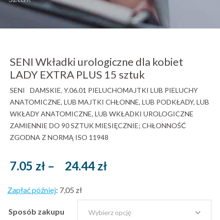
SENI Wkładki urologiczne dla kobiet
LADY EXTRA PLUS 15 sztuk
SENI
DAMSKIE
,
Y.06.01 PIELUCHOMAJTKI LUB PIELUCHY
ANATOMICZNE, LUB MAJTKI CHŁONNE, LUB PODKŁADY, LUB
WKŁADY ANATOMICZNE, LUB WKŁADKI UROLOGICZNE
ZAMIENNIE DO 90 SZTUK MIESIĘCZNIE; CHŁONNOŚĆ
ZGODNA Z NORMĄ ISO 11948
Zakres
7.05
zł
–
24.44
zł
cen:
Zapłać później
:
7,05 zł
od
7.05 zł
Sposób zakupu