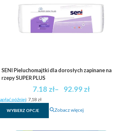
SENI Pieluchomajtki dla dorosłych zapinane na
rzepy SUPER PLUS
Zakres
7.18
zł
–
92.99
zł
cen:
apłać później
:
7,18 zł
od
Ten
7.18 zł
Zobacz więcej
WYBIERZ OPCJE
produkt
brutto
ma
do
wiele