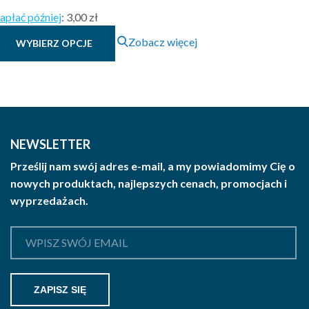
cen:
apłać później
:
3,00 zł
od
Ten
3.00 zł
Zobacz więcej
WYBIERZ OPCJE
produkt
brutto
ma
do
wiele
10.79 zł
wariantów.
brutto
Opcje
można
NEWSLETTER
wybrać
Prześlij nam swój adres e-mail, a my powiadomimy Cię o
na
nowych produktach, najlepszych cenach, promocjach i
stronie
wyprzedażach.
produktu