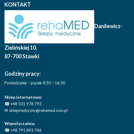
KONTAKT
Danilewicz-
Zielińskiej 10
,
87-700 Stawki
Godziny pracy:
Poniedziałek – piątek 8:30 – 16:30
Sklep internetowy:
☎
+48 501 978 793
✉
sklepmedyczny@rehamed.com.pl
Wypożyczalnia:
☎
+48 791 893 766