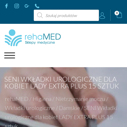
Wyszukiwarka
0
produktów
SENI WKŁADKI UROLOGICZNE DLA
KOBIET LADY EXTRA PLUS 15 SZTUK
rehaMED
/
Higiena
/
Nietrzymanie moczu
/
Wkładki urologiczne
/
Damskie
/
SENI Wkładki
urologiczne dla kobiet LADY EXTRA PLUS 15
sztuk