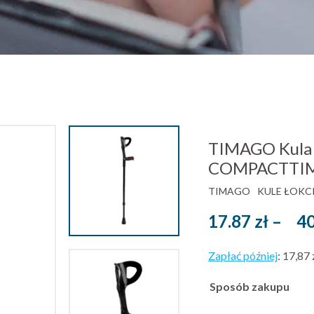
TIMAGO Kula 
COMPACTTIM
TIMAGO
KULE ŁOKC
17.87
zł
–
4
Zapłać później
:
17,87 
Sposób zakupu