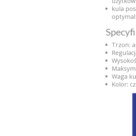
użytkow
kula pos
optymaln
Specyfi
Trzon: 
Regulacj
Wysokoś
Maksyma
Waga kul
Kolor: c