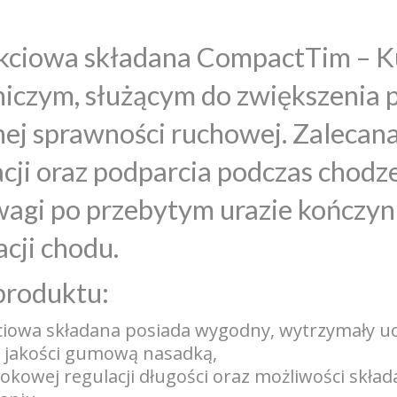
kciowa składana CompactTim – Ku
czym, służącym do zwiększenia p
ej sprawności ruchowej. Zalecan
cji oraz podparcia podczas chodze
gi po przebytym urazie kończyn 
cji chodu.
produktu:
kciowa składana posiada wygodny, wytrzymały u
j jakości gumową nasadką,
kokowej regulacji długości oraz możliwości skł