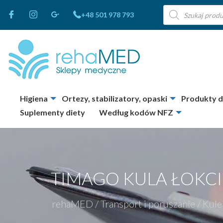
Wyszukiwarka
+48 501 978 793
produktów
Higiena
Ortezy, stabilizatory, opaski
Produkty 
Suplementy diety
Według kodów NFZ
TIMAGO KULA ŁOKC
rehaMED
/
Transport i poruszanie
/
Kule