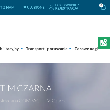
LOGOWANIE /
0
T Z NAMI
❤ ULUBIONE
REJESTRACJA
bilitacyjny
Transport i poruszanie
Zdrowe nogi
TIM CZARNA
 składana COMPACTTIM Czarna