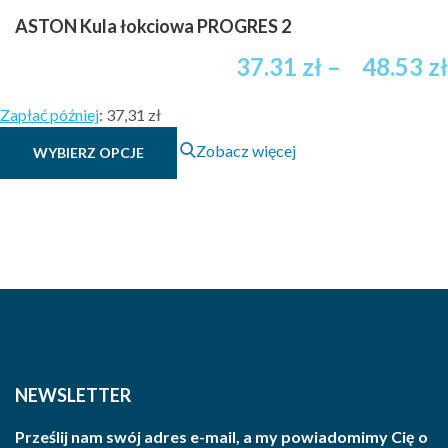
ASTON Kula łokciowa PROGRES 2
37.31
zł
–
48.53
zł
Zapłać później
:
37,31 zł
Ten
Zobacz więcej
WYBIERZ OPCJE
produkt
ma
wiele
wariantów.
Opcje
można
wybrać
na
stronie
produktu
NEWSLETTER
Prześlij nam swój adres e-mail, a my powiadomimy Cię o