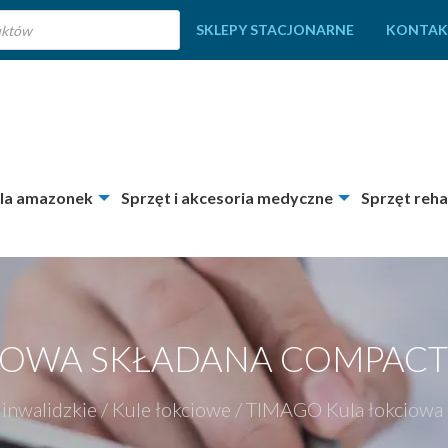
SKLEPY STACJONARNE
KONTAK
dla amazonek
Sprzęt i akcesoria medyczne
Sprzęt reha
IOWA SKŁADANA COMPACT
 inwalidzkie
/
Kule łokciowe
/
TIMAGO Kula łokciowa