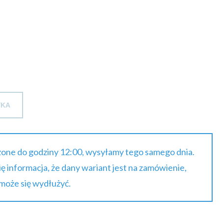
do
40.19 zł
brutto
YKA
one do godziny 12:00, wysyłamy tego samego dnia.
się informacja, że dany wariant jest na zamówienie,
 może się wydłużyć.