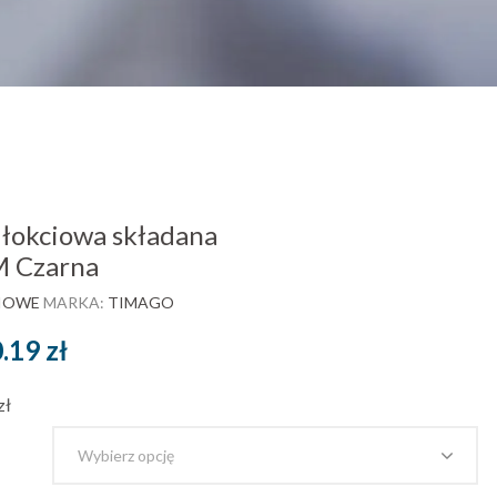
łokciowa składana
 Czarna
IOWE
MARKA:
TIMAGO
Zakres
0.19
zł
cen:
zł
od
17.87 zł
brutto