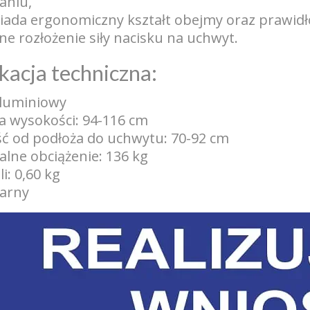
aniu,
iada ergonomiczny kształt obejmy oraz prawidł
e rozłożenie siły nacisku na uchwyt.
kacja techniczna:
aluminiowy
a wysokości: 94-116 cm
ć od podłoża do uchwytu: 70-92 cm
lne obciążenie: 136 kg
i: 0,60 kg
zarny