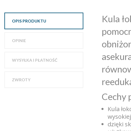
Kula ło
OPIS PRODUKTU
pomocni
OPINIE
obniżon
asekura
WYSYŁKA I PŁATNOŚĆ
równowa
reeduka
ZWROTY
Cechy 
Kula ło
wysokie
dzięki s