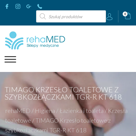
Wyszukiwarka
0
produktów
TIMAGO KRZESŁO TOALETOWE Z
SZYBKOZŁĄCZKAMI TGR-R KT 618
rehaMED
/
Higiena
/
Łazienka i toaleta
/
Krzesła
toaletowe
/
TIMAGO Krzesło toaletowe z
szybkozłączkami TGR-R KT 618