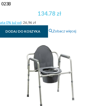
023B
134.78
zł
ata 0% już od
:
26,96 zł
Zobacz więcej
DODAJ DO KOSZYKA