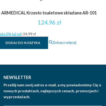
ARMEDICAL Krzesło toaletowe składane AR-101
124.96
zł
ata 0% już od
:
24,99 zł
Zobacz więcej
DODAJ DO KOSZYKA
NEWSLETTER
Prześlij nam swój adres e-mail, a my powiadomimy Cię o
nowych produktach, najlepszych cenach, promocjach i
wyprzedażach.