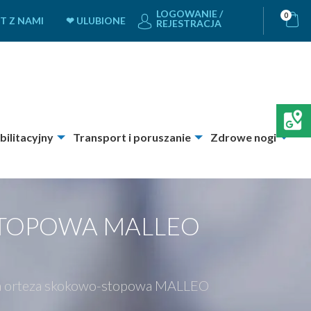
LOGOWANIE /
0
T Z NAMI
❤ ULUBIONE
REJESTRACJA
bilitacyjny
Transport i poruszanie
Zdrowe nogi
STOPOWA MALLEO
a orteza skokowo-stopowa MALLEO