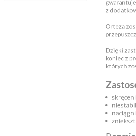
gwarantuje
z dodatkow
Orteza zos
przepuszcz
Dzięki zas
koniec z p
których zo
Zastos
skręcen
niestabi
naciągni
znieksz