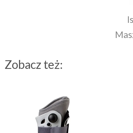
I
Masz
Zobacz też: