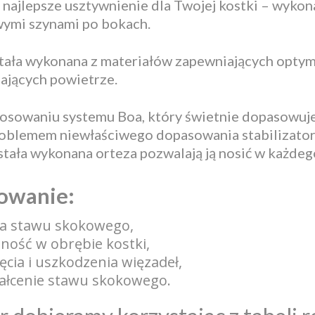
 najlepsze usztywnienie dla Twojej kostki – wykon
ymi szynami po bokach.
tała wykonana z materiałów zapewniających opty
ających powietrze.
tosowaniu systemu Boa, który świetnie dopasowuje 
roblemem niewłaściwego dopasowania stabilizatora d
stała wykonana orteza pozwalają ją nosić w każdeg
owanie:
ia stawu skokowego,
lność w obrębie kostki,
ęcia i uszkodzenia więzadeł,
tałcenie stawu skokowego.