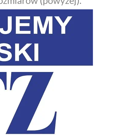
rozmiarów (powyżej).