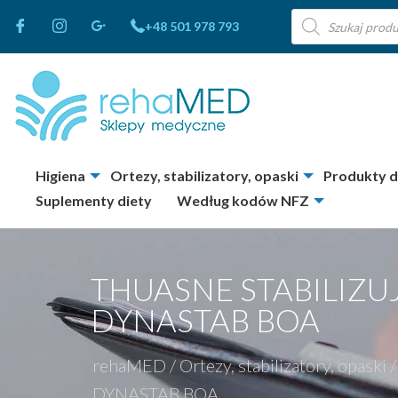
Wyszukiwarka
+48 501 978 793
produktów
Higiena
Ortezy, stabilizatory, opaski
Produkty 
Suplementy diety
Według kodów NFZ
THUASNE STABILIZ
DYNASTAB BOA
rehaMED
/
Ortezy, stabilizatory, opaski
/
DYNASTAB BOA