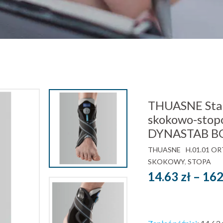
THUASNE Stabi
skokowo-sto
DYNASTAB B
THUASNE
H.01.01 O
SKOKOWY
,
STOPA
14.63
zł
–
162