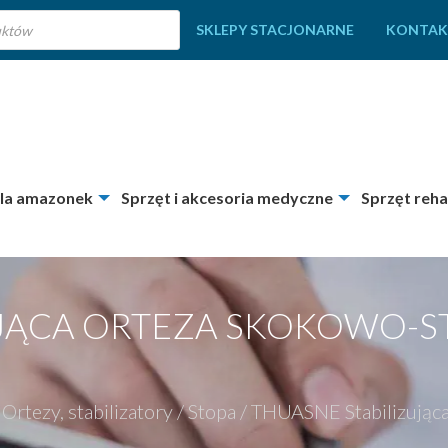
SKLEPY STACJONARNE
KONTAK
dla amazonek
Sprzęt i akcesoria medyczne
Sprzęt reha
UJĄCA ORTEZA SKOKOWO-
Ortezy, stabilizatory
/
Stopa
/
THUASNE Stabilizując