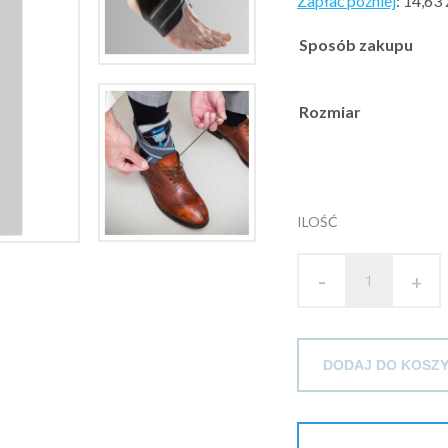
Zapłać później
:
14,63 
Sposób zakupu
Rozmiar
ILOŚĆ
-
+
DODAJ DO KOSZ