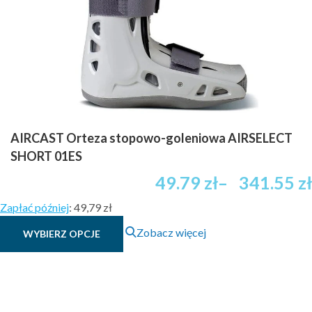
AIRCAST Orteza stopowo-goleniowa AIRSELECT
SHORT 01ES
49.79
zł
–
341.55
zł
Zapłać później
:
49,79 zł
Ten
Zobacz więcej
WYBIERZ OPCJE
produkt
ma
wiele
wariantów.
Opcje