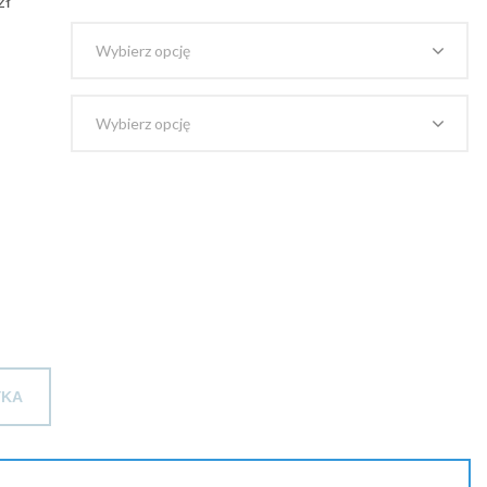
zł
14.63 zł
brutto
do
162.11 zł
brutto
YKA