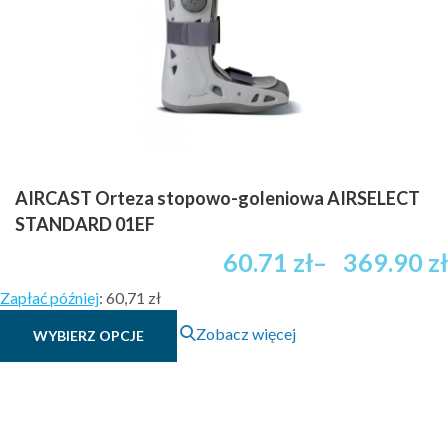
AIRCAST Orteza stopowo-goleniowa AIRSELECT
STANDARD 01EF
Zakres
60.71
zł
–
369.90
zł
cen:
Zapłać później
:
60,71 zł
od
Ten
49.79 zł
Zobacz więcej
WYBIERZ OPCJE
produkt
brutto
ma
do
wiele
341.55 zł
wariantów.
brutto
Opcje