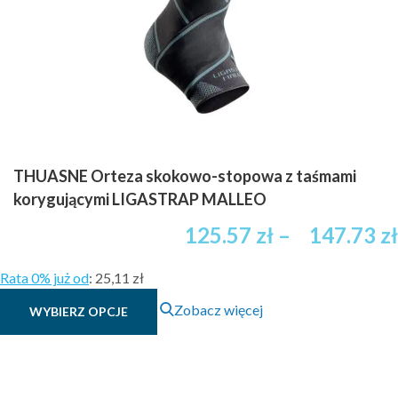
THUASNE Orteza skokowo-stopowa z taśmami
korygującymi LIGASTRAP MALLEO
Zakres
125.57
zł
–
147.73
zł
cen:
od
Rata 0% już od
:
25,11 zł
60.71 zł
Ten
Zobacz więcej
WYBIERZ OPCJE
brutto
produkt
do
ma
369.90 zł
wiele
wariantów.
brutto