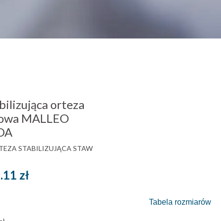
lizująca orteza
powa MALLEO
OA
RTEZA STABILIZUJĄCA STAW
Zakres
.11
zł
cen:
Tabela rozmiarów
od