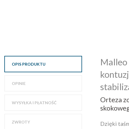
Malleo 
OPIS PRODUKTU
kontuz
OPINIE
stabili
Orteza zo
WYSYŁKA I PŁATNOŚĆ
skokoweg
ZWROTY
Dzięki taś