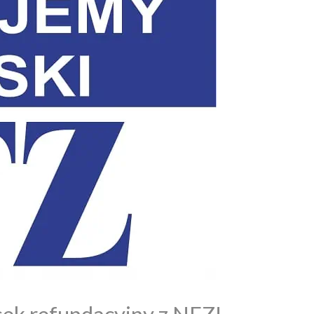
sek refundacyjny z NFZ!