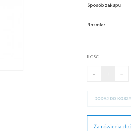
Sposób zakupu
Rozmiar
ILOŚĆ
-
+
DODAJ DO KOSZ
Zamówienia złoż