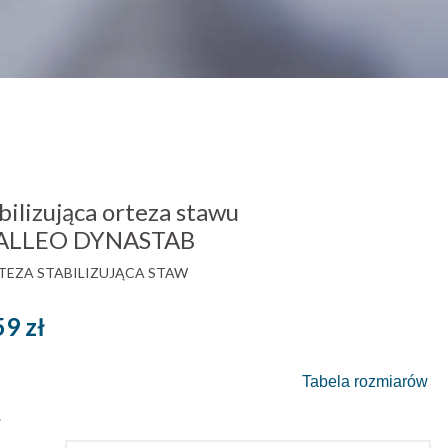
lizująca orteza stawu
MALLEO DYNASTAB
RTEZA STABILIZUJĄCA STAW
Zakres
59
zł
cen:
Tabela rozmiarów
od
ł
1.00 zł