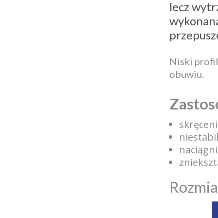
lecz wyt
wykonana
przepusz
Niski profi
obuwiu.
Zastos
skręcen
niestabi
naciągni
znieksz
Rozmiar