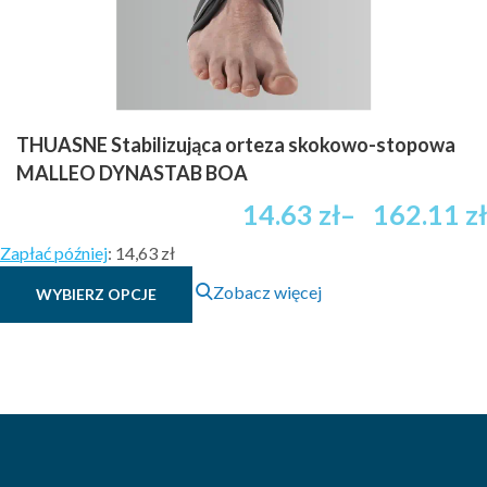
THUASNE Stabilizująca orteza skokowo-stopowa
MALLEO DYNASTAB BOA
Zakres
14.63
zł
–
162.11
zł
cen:
Zapłać później
:
14,63 zł
od
Ten
49.79 zł
Zobacz więcej
WYBIERZ OPCJE
produkt
brutto
ma
do
wiele
341.55 zł
wariantów.
brutto
Opcje
można
wybrać