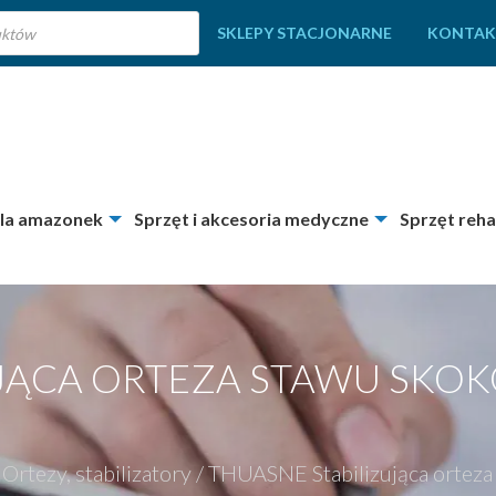
SKLEPY STACJONARNE
KONTAK
dla amazonek
Sprzęt i akcesoria medyczne
Sprzęt reha
UJĄCA ORTEZA STAWU SK
Ortezy, stabilizatory
/
THUASNE Stabilizująca orte