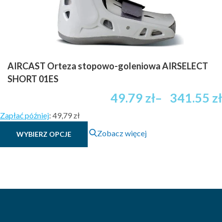
AIRCAST Orteza stopowo-goleniowa AIRSELECT
SHORT 01ES
Zakres
49.79
zł
–
341.55
zł
cen:
Zapłać później
:
49,79 zł
od
Ten
60.71 zł
Zobacz więcej
WYBIERZ OPCJE
produkt
brutto
ma
do
wiele
369.90 zł
wariantów.
brutto
Opcje
można
wybrać