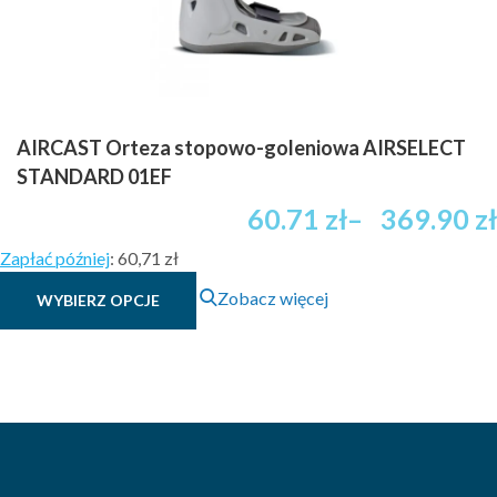
AIRCAST Orteza stopowo-goleniowa AIRSELECT
STANDARD 01EF
60.71
zł
–
369.90
zł
Zapłać później
:
60,71 zł
Ten
Zobacz więcej
WYBIERZ OPCJE
produkt
ma
wiele
wariantów.
Opcje
można
wybrać