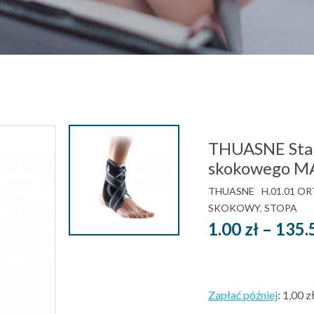
THUASNE Stabi
skokowego 
THUASNE
H.01.01 O
SKOKOWY
,
STOPA
1.00
zł
–
135.
Zapłać później
:
1,00 z