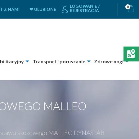
LOGOWANIE /
0
T Z NAMI
❤ ULUBIONE
REJESTRACJA
bilitacyjny
Transport i poruszanie
Zdrowe nogi
OKOWEGO MALLEO
za stawu skokowego MALLEO DYNASTAB