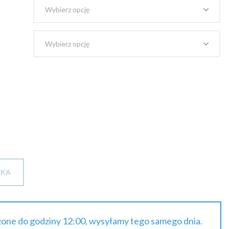
brutto
do
135.59 zł
brutto
YKA
one do godziny 12:00, wysyłamy tego samego dnia.