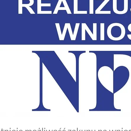
stnieje możliwość zakupu na wnio