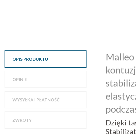
Malleo 
OPIS PRODUKTU
kontuz
OPINIE
stabili
elastyc
WYSYŁKA I PŁATNOŚĆ
podcza
ZWROTY
Dzięki ta
Stabiliza