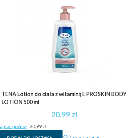
TENA Lotion do ciała z witaminą E PROSKIN BODY
LOTION 500 ml
20.99
zł
apłać później
:
20,99 zł
Zobacz więcej
DODAJ DO KOSZYKA