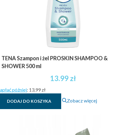
TENA Szampon i żel PROSKIN SHAMPOO &
SHOWER 500 ml
13.99
zł
apłać później
:
13,99 zł
Zobacz więcej
DODAJ DO KOSZYKA