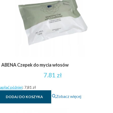
ABENA Czepek do mycia włosów
7.81
zł
apłać później
:
7,81 zł
Zobacz więcej
DODAJ DO KOSZYKA