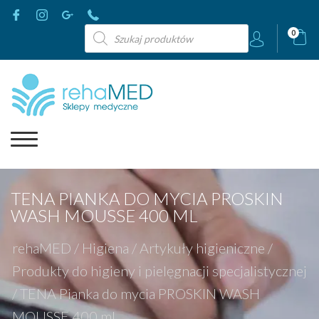
Wyszukiwarka
0
produktów
TENA PIANKA DO MYCIA PROSKIN
WASH MOUSSE 400 ML
rehaMED
/
Higiena
/
Artykuły higieniczne
/
Produkty do higieny i pielęgnacji specjalistycznej
/
TENA Pianka do mycia PROSKIN WASH
MOUSSE 400 ml