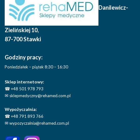
Danilewicz-
Zielińskiej 10
,
87-700 Stawki
Godziny pracy:
Poniedziałek – piątek 8:30 – 16:30
Sklep internetowy:
☎
+48 501 978 793
✉
sklepmedyczny@rehamed.com.pl
Wypożyczalnia:
☎
+48 791 893 766
✉
wypozyczalnia@rehamed.com.pl