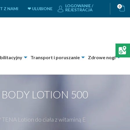
LOGOWANIE /
0
T Z NAMI
❤ ULUBIONE
REJESTRACJA
bilitacyjny
Transport i poruszanie
Zdrowe nogi
 BODY LOTION 500
/
TENA Lotion do ciała z witaminą E