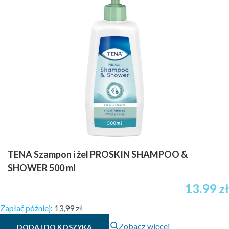
TENA Szampon i żel PROSKIN SHAMPOO &
SHOWER 500 ml
13.99
zł
Zapłać później
:
13,99 zł
Zobacz więcej
DODAJ DO KOSZYKA