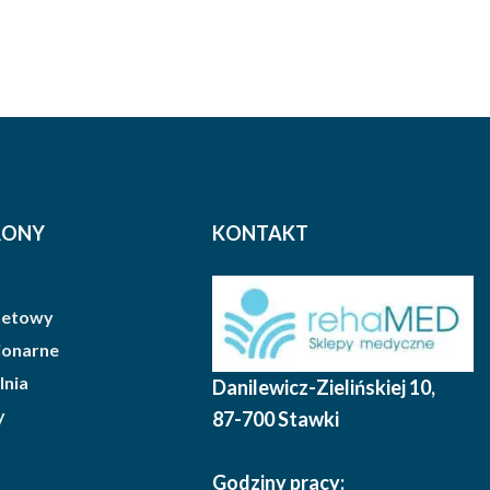
RONY
KONTAKT
rnetowy
cjonarne
lnia
Danilewicz-Zielińskiej 10
,
y
87-700 Stawki
Godziny pracy: