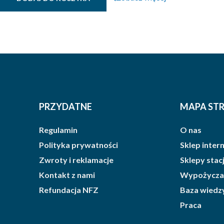
PRZYDATNE
MAPA ST
Regulamin
O nas
Polityka prywatności
Sklep inte
Zwroty i reklamacje
Sklepy sta
Kontakt z nami
Wypożycza
Refundacja NFZ
Baza wiedz
Praca