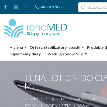
Wyszukiwarka
+48 501 978 793
produktów
Higiena
Ortezy, stabilizatory, opaski
Produkty 
Suplementy diety
Według kodów NFZ
TENA LOTION DO CI
ML
rehaMED
/
Higiena
/
Artykuły higienicz
PROSKIN BODY LOTION 500 ml