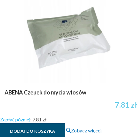
ABENA Czepek do mycia włosów
7.81
zł
Zapłać później
:
7,81 zł
Zobacz więcej
DODAJ DO KOSZYKA