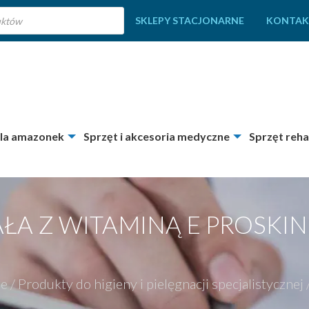
SKLEPY STACJONARNE
KONTAK
dla amazonek
Sprzęt i akcesoria medyczne
Sprzęt reha
AŁA Z WITAMINĄ E PROSKIN
ne
/
Produkty do higieny i pielęgnacji specjalistycznej