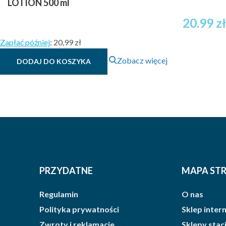
LOTION 500 ml
20.99
zł
Zapłać później
:
20,99 zł
Zobacz więcej
DODAJ DO KOSZYKA
PRZYDATNE
MAPA ST
Regulamin
O nas
Polityka prywatności
Sklep inte
Zwroty i reklamacje
Sklepy sta