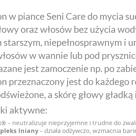
 w piance Seni Care do mycia such
łowy oraz włosów bez użycia wod
 starszym, niepełnosprawnym i u
łosów w wannie lub pod prysznic
zane jest zamoczenie np. po zabi
n przeznaczony jest do każdego 
dświeżone, a skórę głowy gładką 
ki aktywne:
x®
– neutralizuje nieprzyjemne i trudne do zwal
pleks lniany
– działa odżywczo, wzmacnia bari