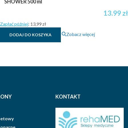
SHOWER 500 ml
13.99
zł
Zapłać później
:
13,99 zł
Zobacz więcej
DODAJ DO KOSZYKA
RONY
KONTAKT
rnetowy
cjonarne