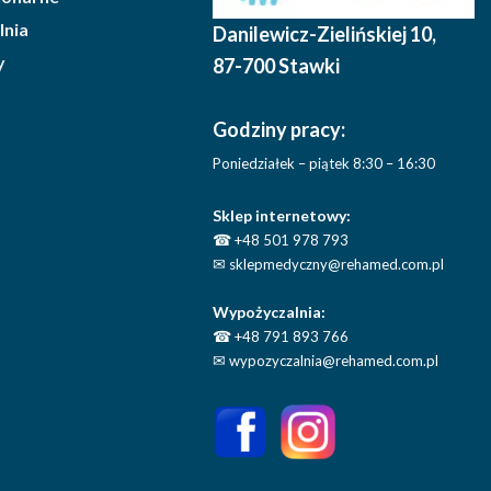
lnia
Danilewicz-Zielińskiej 10
,
y
87-700 Stawki
Godziny pracy:
Poniedziałek – piątek 8:30 – 16:30
Sklep internetowy:
☎
+48 501 978 793
✉
sklepmedyczny@rehamed.com.pl
Wypożyczalnia:
☎
+48 791 893 766
✉
wypozyczalnia@rehamed.com.pl