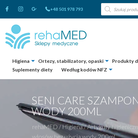
Wyszukiwarka
+48 501 978 793
produktów
Higiena
Ortezy, stabilizatory, opaski
Produkty 
Suplementy diety
Według kodów NFZ
SENI CARE SZAMPO
WODY 200ML
rehaMED
/
Higiena
/
Artykuły higienicz
włosów bez użycia wody 200ml