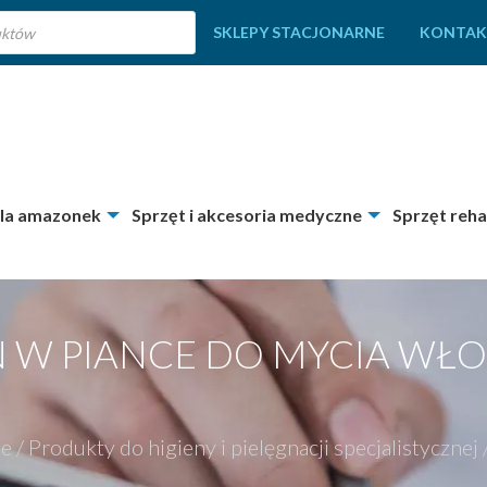
SKLEPY STACJONARNE
KONTAK
dla amazonek
Sprzęt i akcesoria medyczne
Sprzęt reha
N W PIANCE DO MYCIA WŁ
ne
/
Produkty do higieny i pielęgnacji specjalistycznej