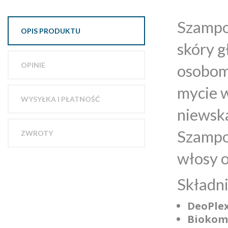
Szampon
OPIS PRODUKTU
skóry g
OPINIE
osobom
mycie w
WYSYŁKA I PŁATNOŚĆ
niewska
Szampo
ZWROTY
włosy o
Składni
DeoPle
Biokom