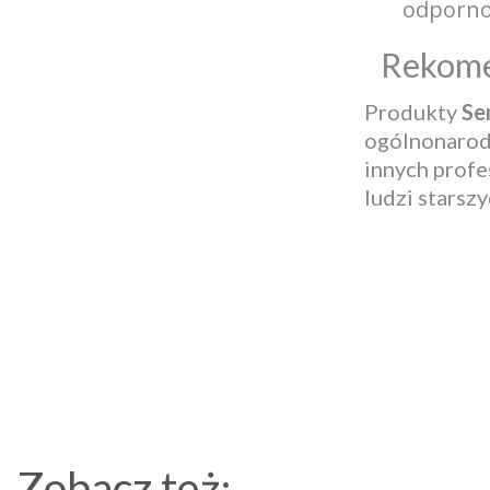
odpornoś
Rekome
Produkty
Sen
ogólnonarodo
innych profe
ludzi starszy
Zobacz też: