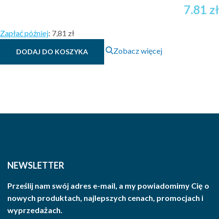
7.81
zł
Zapłać później
:
7,81 zł
Zobacz więcej
DODAJ DO KOSZYKA
NEWSLETTER
Prześlij nam swój adres e-mail, a my powiadomimy Cię o
nowych produktach, najlepszych cenach, promocjach i
wyprzedażach.