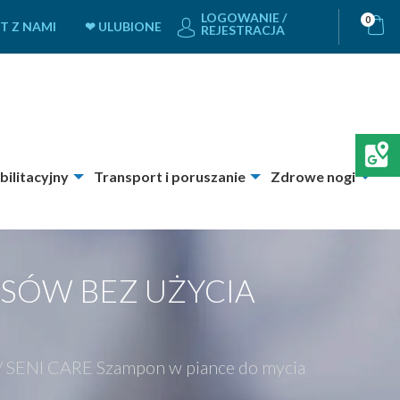
LOGOWANIE /
0
T Z NAMI
❤ ULUBIONE
REJESTRACJA
bilitacyjny
Transport i poruszanie
Zdrowe nogi
OSÓW BEZ UŻYCIA
/
SENI CARE Szampon w piance do mycia