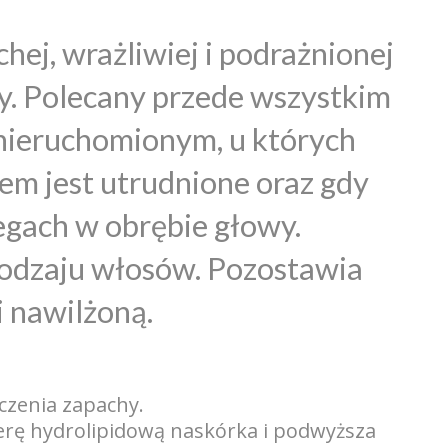
ej, wrażliwiej i podrażnionej
y. Polecany przede wszystkim
nieruchomionym, u których
em jest utrudnione oraz gdy
egach w obrębie głowy.
rodzaju włosów. Pozostawia
i nawilżoną.
czenia zapachy.
erę hydrolipidową naskórka i podwyższa