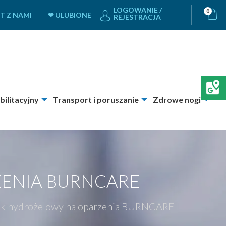
LOGOWANIE /
0
T Z NAMI
❤ ULUBIONE
REJESTRACJA
bilitacyjny
Transport i poruszanie
Zdrowe nogi
ENIA BURNCARE
k hydrożelowy na oparzenia BURNCARE