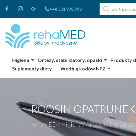
Wyszukiwarka
+48 501 978 793
produktów
Higiena
Ortezy, stabilizatory, opaski
Produkty 
Suplementy diety
Według kodów NFZ
ROOSIN OPATRUNEK
rehaMED
/
Higiena
/
Artykuły higienicz