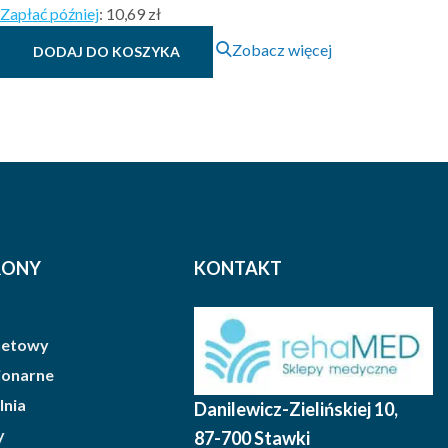
Zapłać później
:
10,69 zł
od
Zobacz więcej
8.32 zł
DODAJ DO KOSZYKA
brutto
do
9.83 zł
brutto
RONY
KONTAKT
rnetowy
cjonarne
lnia
Danilewicz-Zielińskiej 10
,
y
87-700 Stawki