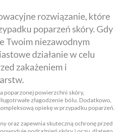
wacyjne rozwiązanie, które
zypadku poparzeń skóry. Gdy
zie Twoim niezawodnym
astowe działanie w celu
rzed zakażeniem i
arstw.
na poparzonej powierzchni skóry,
 długotrwałe złagodzenie bólu. Dodatkowo,
 kompleksową opiekę w przypadku poparzeń.
 rany oraz zapewnia skuteczną ochronę przed
e powoduje podrażnień skóry i oczu, dlatego