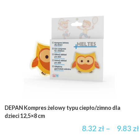
DEPAN Kompres żelowy typu ciepło/zimno dla
dzieci 12,5×8 cm
8.32
zł
–
9.83
zł