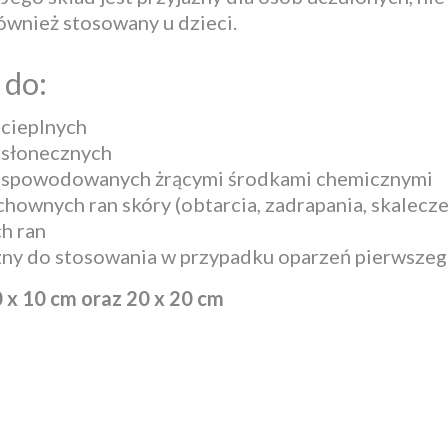
ównież stosowany u dzieci.
 do:
cieplnych
 słonecznych
 spowodowanych żrącymi środkami chemicznymi
hownych ran skóry (obtarcia, zadrapania, skalecze
h ran
ny do stosowania w przypadku oparzeń pierwszego
 x 10 cm oraz 20 x 20 cm