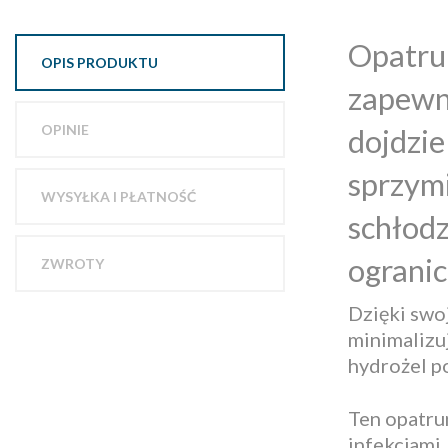
Opatru
OPIS PRODUKTU
zapewn
OPINIE
dojdzi
sprzymi
WYSYŁKA I PŁATNOŚĆ
schłodz
ogranic
ZWROTY
Dzięki swoj
minimalizu
hydrożel p
Ten opatrun
infekcjami.