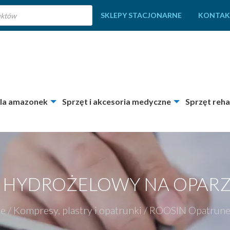
SKLEPY STACJONARNE
KONTAK
dla amazonek
Sprzęt i akcesoria medyczne
Sprzęt reha
 HYDROŻELOWY NA OPARZ
ne
/
Kompresy, plastry i opatrunki
/
ROOSIN Opatrune