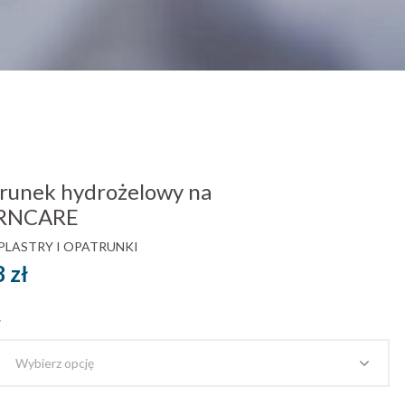
unek hydrożelowy na
URNCARE
PLASTRY I OPATRUNKI
Zakres
8
zł
cen:
ł
od
7.79 zł