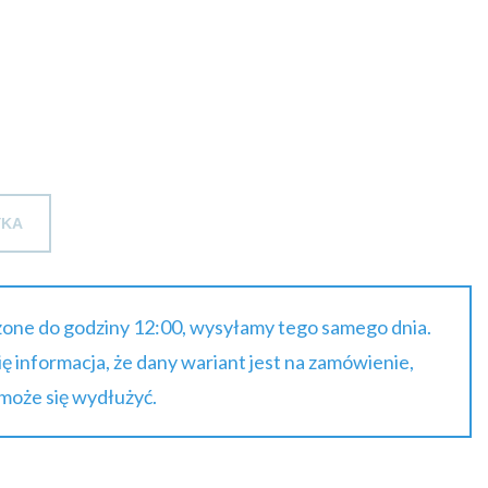
brutto
do
21.38 zł
brutto
YKA
one do godziny 12:00, wysyłamy tego samego dnia.
się informacja, że dany wariant jest na zamówienie,
 może się wydłużyć.