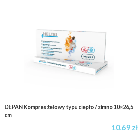
DEPAN Kompres żelowy typu ciepło / zimno 10×26,5
cm
Zakres
10.69
zł
cen: