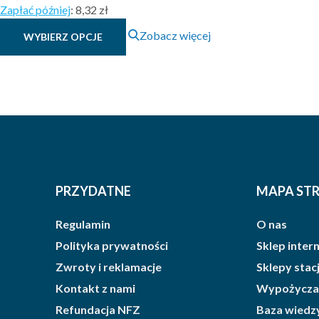
Zapłać później
:
8,32 zł
Ten
Zobacz więcej
WYBIERZ OPCJE
produkt
ma
wiele
wariantów.
Opcje
można
wybrać
na
stronie
PRZYDATNE
MAPA ST
produktu
Regulamin
O nas
Polityka prywatności
Sklep inte
Zwroty i reklamacje
Sklepy sta
Kontakt z nami
Wypożycza
Refundacja NFZ
Baza wiedz