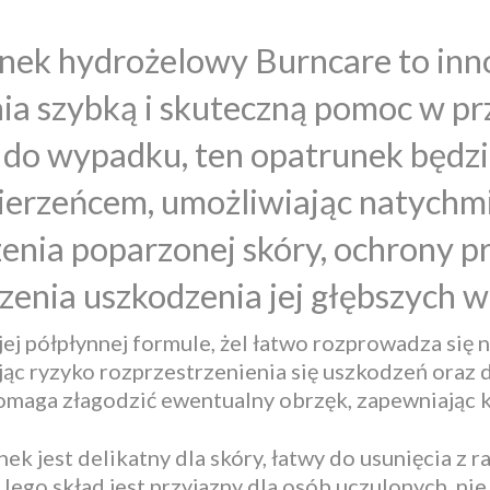
nek hydrożelowy Burncare to inno
ia szybką i skuteczną pomoc w pr
e do wypadku, ten opatrunek będ
erzeńcem, umożliwiając natychmi
enia poparzonej skóry, ochrony p
zenia uszkodzenia jej głębszych w
ej półpłynnej formule, żel łatwo rozprowadza się 
jąc ryzyko rozprzestrzenienia się uszkodzeń oraz
omaga złagodzić ewentualny obrzęk, zapewniając
ek jest delikatny dla skóry, łatwy do usunięcia z
 Jego skład jest przyjazny dla osób uczulonych, ni