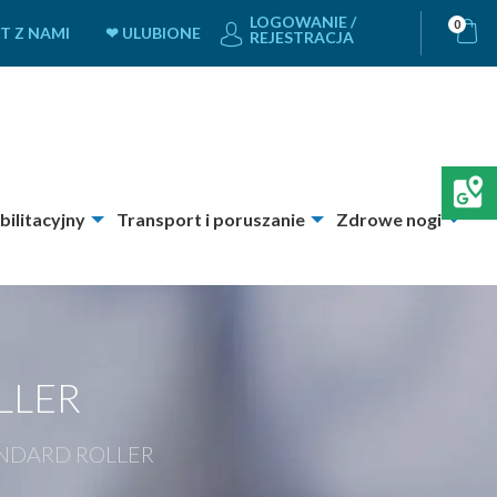
LOGOWANIE /
0
T Z NAMI
❤ ULUBIONE
REJESTRACJA
bilitacyjny
Transport i poruszanie
Zdrowe nogi
LLER
TANDARD ROLLER