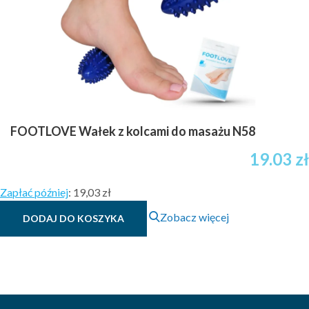
FOOTLOVE Wałek z kolcami do masażu N58
19.03
zł
Zapłać później
:
19,03 zł
Zobacz więcej
DODAJ DO KOSZYKA