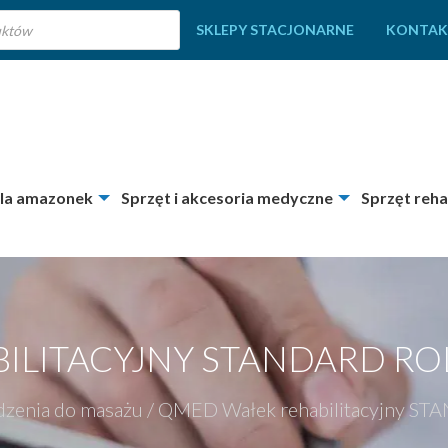
SKLEPY STACJONARNE
KONTAK
dla amazonek
Sprzęt i akcesoria medyczne
Sprzęt reha
ILITACYJNY STANDARD RO
dzenia do masażu
/
QMED Wałek rehabilitacyjny S