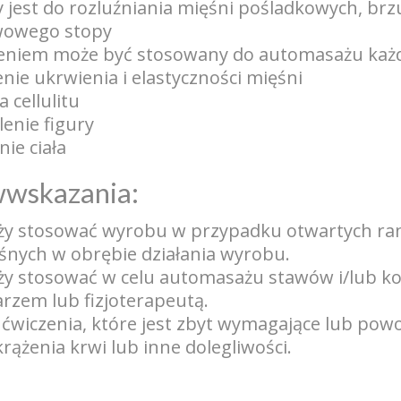
 jest do rozluźniania mięśni pośladkowych, brz
owego stopy
niem może być stosowany do automasażu każdej
nie ukrwienia i elastyczności mięśni
a cellulitu
enie figury
nie ciała
wwskazania:
eży stosować wyrobu w przypadku otwartych ran
śnych w obrębie działania wyrobu.
ży stosować w celu automasażu stawów i/lub ko
karzem lub fizjoterapeutą.
 ćwiczenia, które jest zbyt wymagające lub pow
rążenia krwi lub inne dolegliwości.