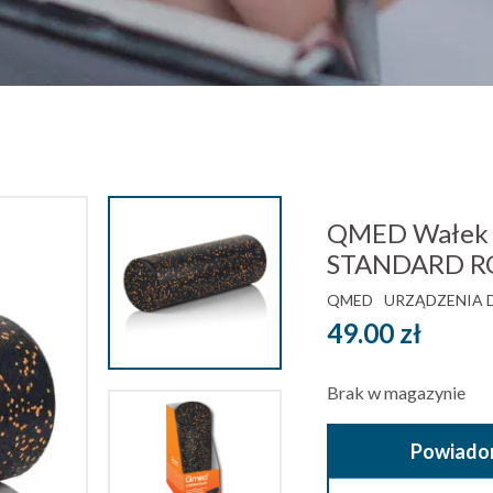
QMED Wałek r
STANDARD R
QMED
URZĄDZENIA 
49.00
zł
Brak w magazynie
Powiadom