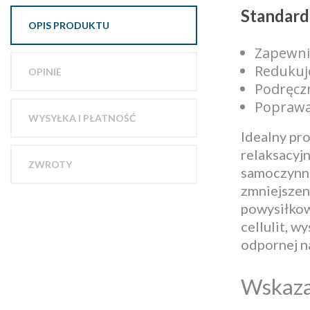
Standard
OPIS PRODUKTU
Zapewnia
Redukuje
OPINIE
Podręczn
Poprawa 
WYSYŁKA I PŁATNOŚĆ
Idealny pro
relaksacyjn
ZWROTY
samoczynne
zmniejszeni
powysiłkow
cellulit, w
odpornej na
Wskaza