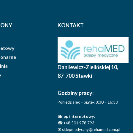
RONY
KONTAKT
rnetowy
cjonarne
lnia
Danilewicz-Zielińskiej 10
,
y
87-700 Stawki
Godziny pracy:
Poniedziałek – piątek 8:30 – 16:30
Sklep internetowy:
☎
+48 501 978 793
✉
sklepmedyczny@rehamed.com.pl