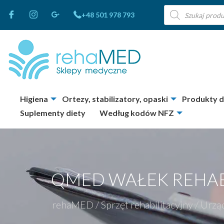
Wyszukiwarka
+48 501 978 793
produktów
Higiena
Ortezy, stabilizatory, opaski
Produkty 
Suplementy diety
Według kodów NFZ
QMED WAŁEK REHAB
rehaMED
/
Sprzęt rehabilitacyjny
/
Urzą