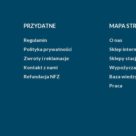
PRZYDATNE
MAPA ST
Regulamin
O nas
Polityka prywatności
Sklep inte
Zwroty i reklamacje
Sklepy sta
Kontakt z nami
Wypożycza
Refundacja NFZ
Baza wiedz
Praca