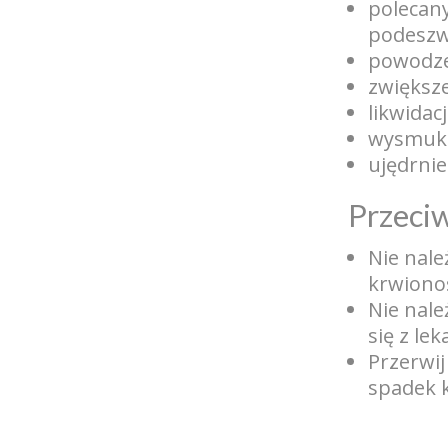
polecany
podeszw
powodze
zwiększe
likwidacj
wysmukl
ujędrnie
Przeci
Nie nal
krwiono
Nie nale
się z le
Przerwij
spadek k