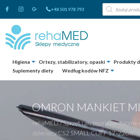
Wyszukiwarka
+48 501 978 793
produktów
Higiena
Ortezy, stabilizatory, opaski
Produkty 
Suplementy diety
Według kodów NFZ
OMRON MANKIET MIĘ
rehaMED
/
Sprzęt i akcesoria medyczne
dziecięcy CS2 SMALL CUFF 17-22cm