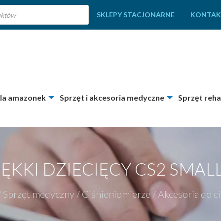
SKLEPY STACJONARNE
KONTAK
dla amazonek
Sprzęt i akcesoria medyczne
Sprzęt reha
KKI DZIECIĘCY CS2 SMALL
/
Sprzęt medyczny
/
Ciśnieniomierze
/
Akcesoria do c