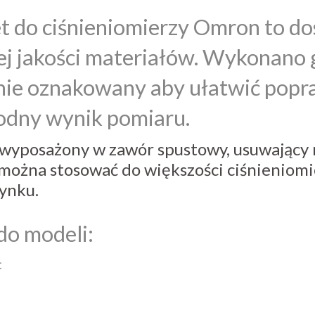
t do ciśnieniomierzy Omron to d
j jakości materiałów. Wykonano go
nie oznakowany aby ułatwić popr
odny wynik pomiaru.
wyposażony w zawór spustowy, usuwający 
można stosować do większości ciśnieniomi
ynku.
do modeli:
c