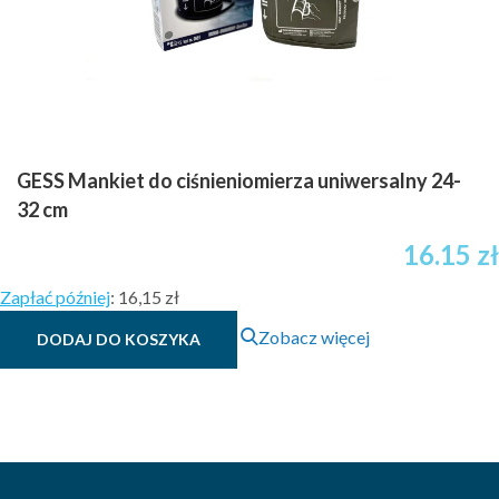
GESS Mankiet do ciśnieniomierza uniwersalny 24-
32 cm
16.15
zł
Zapłać później
:
16,15 zł
Zobacz więcej
DODAJ DO KOSZYKA