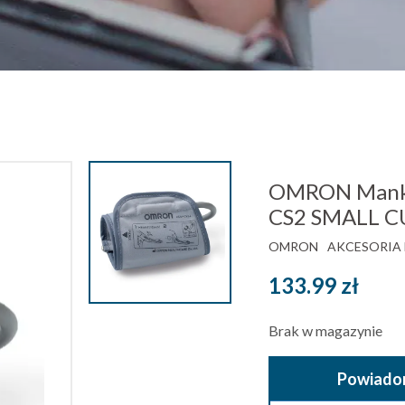
OMRON Mankie
CS2 SMALL C
OMRON
AKCESORIA 
133.99
zł
Brak w magazynie
Powiadom