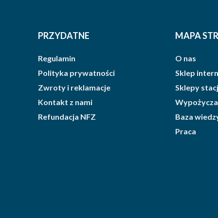
PRZYDATNE
MAPA ST
Regulamin
O nas
Polityka prywatności
Sklep inte
Zwroty i reklamacje
Sklepy sta
Kontakt z nami
Wypożycza
Refundacja NFZ
Baza wiedz
Praca