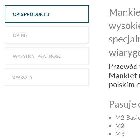
Mankie
OPIS PRODUKTU
wysokie
OPINIE
specjal
wiaryg
WYSYŁKA I PŁATNOŚĆ
Przewód 
Mankiet 
ZWROTY
polskim r
Pasuje 
M2 Basi
M2
M3