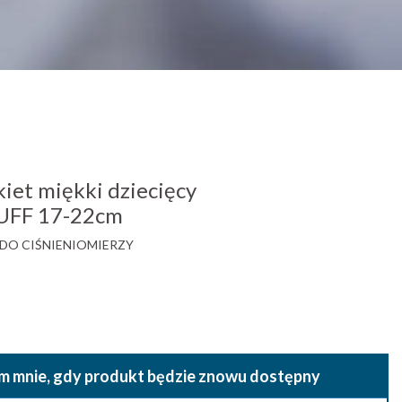
t miękki dziecięcy
UFF 17-22cm
DO CIŚNIENIOMIERZY
 mnie, gdy produkt będzie znowu dostępny