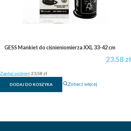
GESS Mankiet do ciśnieniomierza XXL 33-42 cm
23.58
zł
Zapłać później
:
23,58 zł
Zobacz więcej
DODAJ DO KOSZYKA