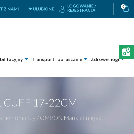
LOGOWANIE /
0
T Z NAMI
❤ ULUBIONE
REJESTRACJA
bilitacyjny
Transport i poruszanie
Zdrowe nogi
 CUFF 17-22CM
iśnieniomierzy
/
OMRON Mankiet miękki