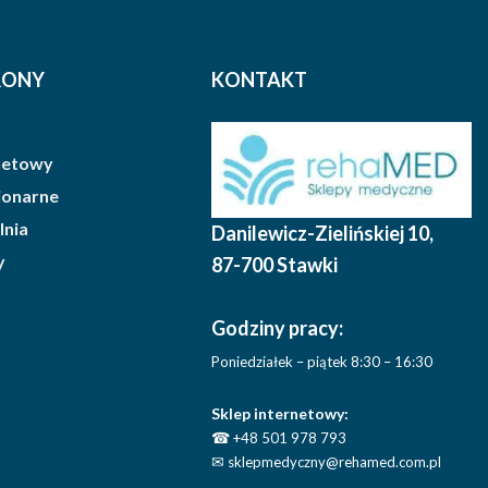
RONY
KONTAKT
rnetowy
cjonarne
lnia
Danilewicz-Zielińskiej 10
,
y
87-700 Stawki
Godziny pracy:
Poniedziałek – piątek 8:30 – 16:30
Sklep internetowy:
☎
+48 501 978 793
✉
sklepmedyczny@rehamed.com.pl