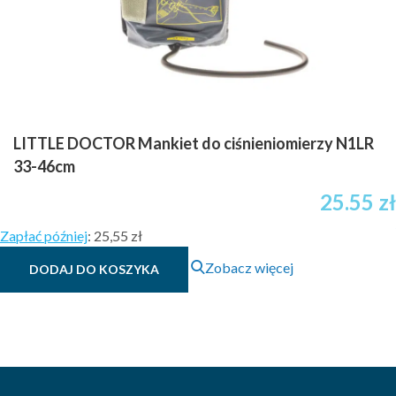
LITTLE DOCTOR Mankiet do ciśnieniomierzy N1LR
33-46cm
25.55
zł
Zapłać później
:
25,55 zł
Zobacz więcej
DODAJ DO KOSZYKA