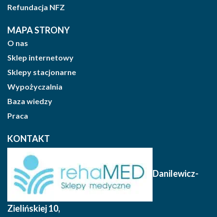
Refundacja NFZ
MAPA STRONY
O nas
Sklep internetowy
Sklepy stacjonarne
Wypożyczalnia
Baza wiedzy
Praca
KONTAKT
Danilewicz-
Zielińskiej 10
,