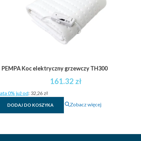
PEMPA Koc elektryczny grzewczy TH300
161.32
zł
ata 0% już od
:
32,26 zł
Zobacz więcej
DODAJ DO KOSZYKA