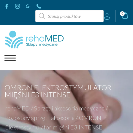
Wyszukiwarka
0
produktów
OMRON ELEKTROSTYMULATOR
MIĘŚNI E3 INTENSE
rehaMED
/
Sprzęt i akcesoria medyczne
/
Pozostały sprzęt i akcesoria
/
OMRON
Elektrostymulator mięśni E3 INTENSE