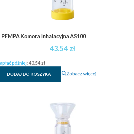
PEMPA Komora Inhalacyjna AS100
43.54
zł
apłać później
:
43,54 zł
Zobacz więcej
DODAJ DO KOSZYKA