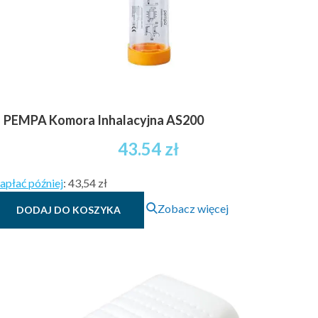
PEMPA Komora Inhalacyjna AS200
43.54
zł
apłać później
:
43,54 zł
Zobacz więcej
DODAJ DO KOSZYKA