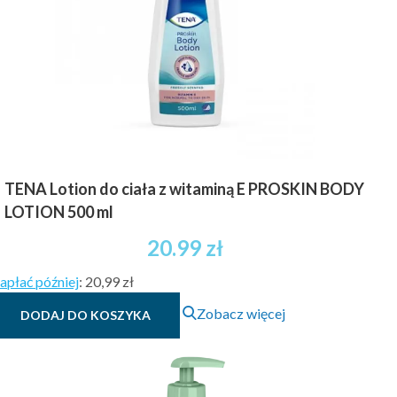
TENA Lotion do ciała z witaminą E PROSKIN BODY
LOTION 500 ml
20.99
zł
apłać później
:
20,99 zł
Zobacz więcej
DODAJ DO KOSZYKA