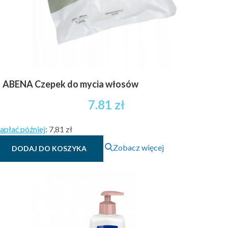
ABENA Czepek do mycia włosów
7.81
zł
apłać później
:
7,81 zł
Zobacz więcej
DODAJ DO KOSZYKA