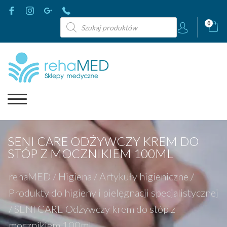
Wyszukiwarka
0
produktów
SENI CARE ODŻYWCZY KREM DO
STÓP Z MOCZNIKIEM 100ML
rehaMED
/
Higiena
/
Artykuły higieniczne
/
Produkty do higieny i pielęgnacji specjalistycznej
/
SENI CARE Odżywczy krem do stóp z
mocznikiem 100ml