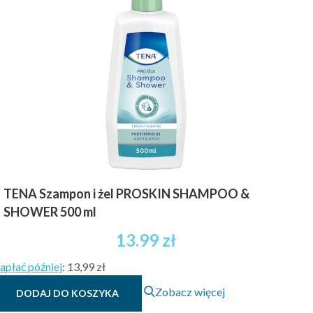
TENA Szampon i żel PROSKIN SHAMPOO &
SHOWER 500 ml
13.99
zł
apłać później
:
13,99 zł
Zobacz więcej
DODAJ DO KOSZYKA