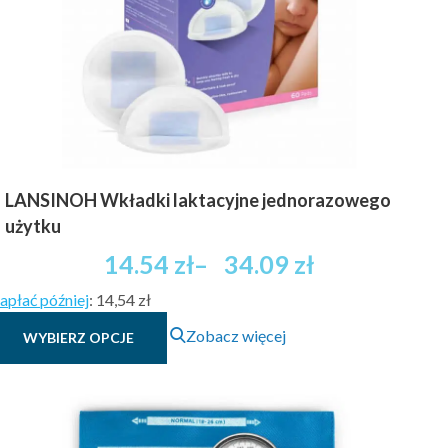
LANSINOH Wkładki laktacyjne jednorazowego
użytku
Zakres
14.54
zł
–
34.09
zł
cen:
apłać później
:
14,54 zł
od
Ten
14.54 zł
Zobacz więcej
WYBIERZ OPCJE
produkt
brutto
ma
do
wiele
34.09 zł
wariantów.
brutto