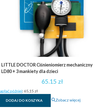
Opcje
można
wybrać
na
stronie
produktu
LITTLE DOCTOR Ciśnieniomierz mechaniczny
LD80 + 3 mankiety dla dzieci
65.15
zł
apłać później
:
65,15 zł
Zobacz więcej
DODAJ DO KOSZYKA