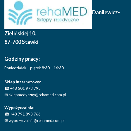
Danilewicz-
Zielińskiej 10
,
87-700 Stawki
Godziny pracy:
Poniedziałek – piątek 8:30 – 16:30
Sklep internetowy:
☎
+48 501 978 793
✉
sklepmedyczny@rehamed.com.pl
Wypożyczalnia:
☎
+48 791 893 766
✉
wypozyczalnia@rehamed.com.pl