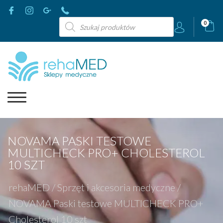
Wyszukiwarka
0
produktów
NOVAMA PASKI TESTOWE
MULTICHECK PRO+ CHOLESTEROL
10 SZT
rehaMED
/
Sprzęt i akcesoria medyczne
/
NOVAMA Paski testowe MULTICHECK PRO+
Cholesterol 10 szt