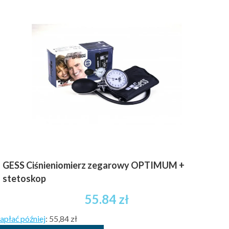
GESS Ciśnieniomierz zegarowy OPTIMUM +
stetoskop
55.84
zł
apłać później
:
55,84 zł