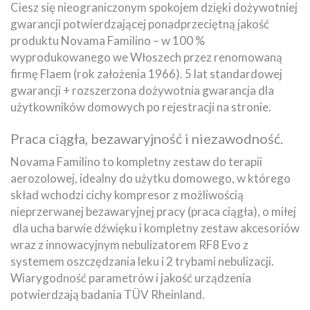
Ciesz się nieograniczonym spokojem dzięki dożywotniej
gwarancji potwierdzającej ponadprzeciętną jakość
produktu Novama Familino – w 100 %
wyprodukowanego we Włoszech przez renomowaną
firmę Flaem (rok założenia 1966). 5 lat standardowej
gwarancji + rozszerzona dożywotnia gwarancja dla
użytkowników domowych po rejestracji na stronie.
Praca ciągła, bezawaryjność i niezawodność.
Novama Familino to kompletny zestaw do terapii
aerozolowej, idealny do użytku domowego, w którego
skład wchodzi cichy kompresor z możliwością
nieprzerwanej bezawaryjnej pracy (praca ciągła), o miłej
dla ucha barwie dźwięku i kompletny zestaw akcesoriów
wraz z innowacyjnym nebulizatorem RF8 Evo z
systemem oszczędzania leku i 2 trybami nebulizacji.
Wiarygodność parametrów i jakość urządzenia
potwierdzają badania TÜV Rheinland.