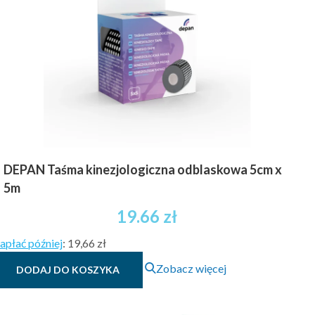
DEPAN Taśma kinezjologiczna odblaskowa 5cm x
5m
19.66
zł
apłać później
:
19,66 zł
Zobacz więcej
DODAJ DO KOSZYKA