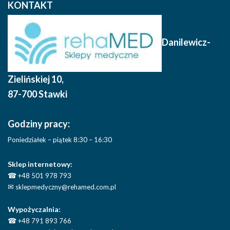
KONTAKT
Danilewicz-
Zielińskiej 10
,
87-700 Stawki
Godziny pracy:
Poniedziałek – piątek 8:30 – 16:30
Sklep internetowy:
☎
+48 501 978 793
✉
sklepmedyczny@rehamed.com.pl
Wypożyczalnia:
☎
+48 791 893 766