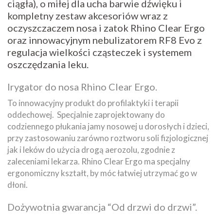
ciągła), o miłej dla ucha barwie dźwięku i
kompletny zestaw akcesoriów wraz z
oczyszczaczem nosa i zatok Rhino Clear Ergo
oraz innowacyjnym nebulizatorem RF8 Evo z
regulacja wielkości cząsteczek i systemem
oszczędzania leku.
Irygator do nosa Rhino Clear Ergo.
To innowacyjny produkt do profilaktyki i terapii
oddechowej. Specjalnie zaprojektowany do
codziennego płukania jamy nosowej u dorosłych i dzieci,
przy zastosowaniu zarówno roztworu soli fizjologicznej
jak i leków do użycia drogą aerozolu, zgodnie z
zaleceniami lekarza. Rhino Clear Ergo ma specjalny
ergonomiczny kształt, by móc łatwiej utrzymać go w
dłoni.
Dożywotnia gwarancja “Od drzwi do drzwi”.