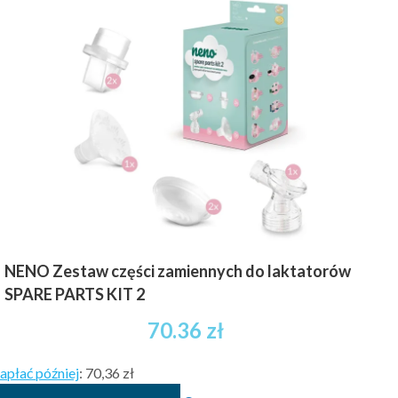
NENO Zestaw części zamiennych do laktatorów
SPARE PARTS KIT 2
70.36
zł
apłać później
:
70,36 zł