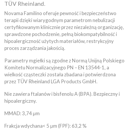
TÜV Rheinland.
Novama Familino oferuje pewność i bezpieczeństwo
terapii dzięki wiarygodnym parametrom nebulizacji
certyfikowanym klinicznie przez niezależną organizację,
sprawdzone pochodzenie, pełną biokompatybilność i
hipoalergiczność użytych materiałów, restrykcyjny
proces zarządzania jakością.
Parametry mgiełki są zgodne z Normą Unijną Polskiego
Komitetu Normalizacyjnego PN – EN 13544-1, a
wielkość cząsteczki została zbadana i potwierdzona
przez TÜV Rheinland LGA Products GmbH.
Nie zawiera ftalanów i bisfenolu A (BPA). Bezpieczny i
hipoalergiczny.
MMAD: 3,74 μm
Frakcja wdychana< 5 μm (FPF): 63,2 %