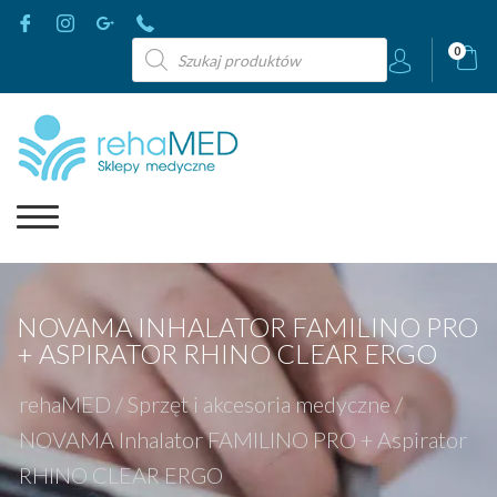
Wyszukiwarka
0
produktów
NOVAMA INHALATOR FAMILINO PRO
+ ASPIRATOR RHINO CLEAR ERGO
rehaMED
/
Sprzęt i akcesoria medyczne
/
NOVAMA Inhalator FAMILINO PRO + Aspirator
RHINO CLEAR ERGO