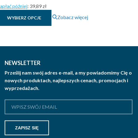
cen:
apłać później
:
39,89 zł
od
Ten
Zobacz więcej
WYBIERZ OPCJE
39.89 zł
produkt
brutto
ma
wiele
do
wariantów.
44.27 zł
Opcje
brutto
można
NEWSLETTER
wybrać
Prześlij nam swój adres e-mail, a my powiadomimy Cię o
na
nowych produktach, najlepszych cenach, promocjach i
stronie
wyprzedażach.
produktu