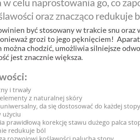
 w celu naprostowania go, co za
ślawości oraz znacząco redukuje b
owinien być stosowany w trakcie snu oraz
onieważ grozi to jego pęknięciem! Aparat
 można chodzić, umożliwia silniejsze odwo
ść jest znacznie większa.
wości:
ny i trwały
elementy z naturalnej skóry
uniwersalny, da się dostosować do każdej stop
 użyciu
ia prawidłową korekcję stawu dużego palca sto
ie redukuje ból
ga rozwojowi koślawości palucha stopy