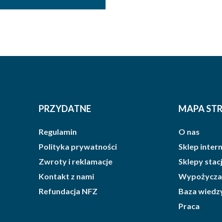
10.15 zł
brutto
do
12.00 zł
brutto
PRZYDATNE
MAPA ST
Regulamin
O nas
Polityka prywatności
Sklep inte
Zwroty i reklamacje
Sklepy sta
Kontakt z nami
Wypożycza
Refundacja NFZ
Baza wiedz
Praca