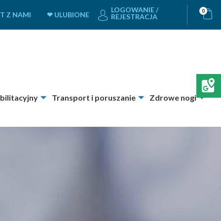
LOGOWANIE /
0
T Z NAMI
❤ ULUBIONE
REJESTRACJA
bilitacyjny
Transport i poruszanie
Zdrowe nogi