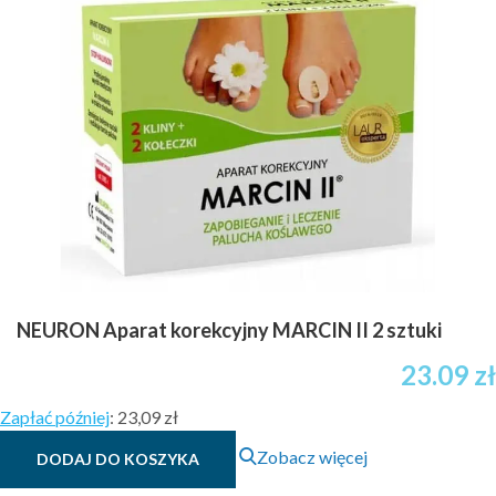
NEURON Aparat korekcyjny MARCIN II 2 sztuki
23.09
zł
Zapłać później
:
23,09 zł
Zobacz więcej
DODAJ DO KOSZYKA