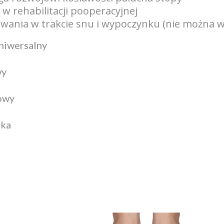
 w rehabilitacji pooperacyjnej
wania w trakcie snu i wypoczynku (nie można w 
niwersalny
wy
owy
uka