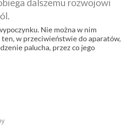
pobiega dalszemu rozwojowi
ól.
 wypoczynku. Nie można w nim
 ten, w przeciwieństwie do aparatów,
dzenie palucha, przez co jego
y
py