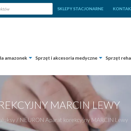
SKLEPY STACJONARNE
KONTAK
dla amazonek
Sprzęt i akcesoria medyczne
Sprzęt reha
REKCYJNY MARCIN LEWY
aluksy
/
NEURON Aparat korekcyjny MARCIN Lewy