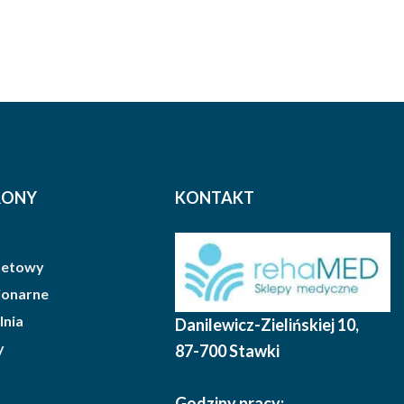
RONY
KONTAKT
rnetowy
cjonarne
lnia
Danilewicz-Zielińskiej 10
,
y
87-700 Stawki
Godziny pracy: