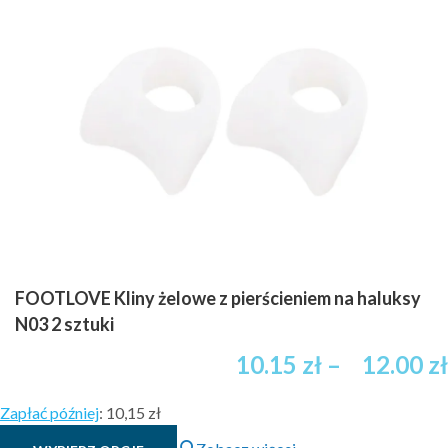
FOOTLOVE Kliny żelowe z pierścieniem na haluksy
N03 2 sztuki
10.15
zł
–
12.00
zł
Zapłać później
:
10,15 zł
Ten