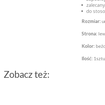
zalecany
do stoso
Rozmiar:
u
Strona:
le
Kolor:
beż
Ilość:
1szt
Zobacz też: