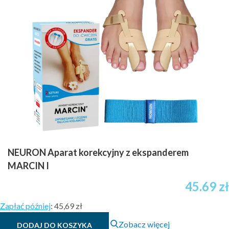
NEURON Aparat korekcyjny z ekspanderem
MARCIN I
Zakres
45.69
zł
cen:
Zapłać później
:
45,69 zł
od
Zobacz więcej
DODAJ DO KOSZYKA