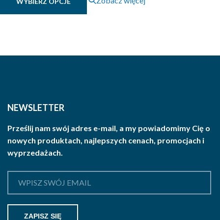
Zobacz więcej
WYBIERZ OPCJE
produkt
ma
wiele
wariantów.
Opcje
można
wybrać
na
stronie
NEWSLETTER
produktu
Prześlij nam swój adres e-mail, a my powiadomimy Cię o
nowych produktach, najlepszych cenach, promocjach i
wyprzedażach.