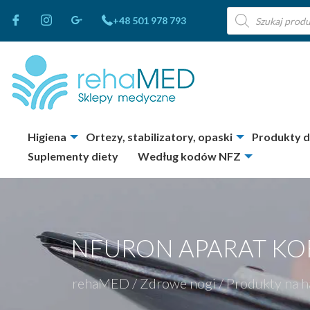
Wyszukiwarka
+48 501 978 793
produktów
Higiena
Ortezy, stabilizatory, opaski
Produkty 
Suplementy diety
Według kodów NFZ
NEURON APARAT KO
rehaMED
/
Zdrowe nogi
/
Produkty na h