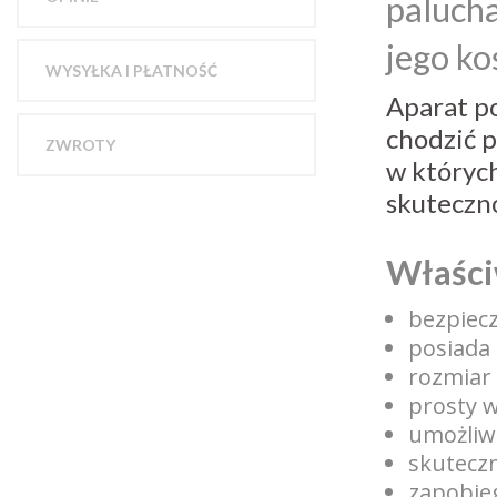
palucha
jego ko
WYSYŁKA I PŁATNOŚĆ
Aparat p
chodzić p
ZWROTY
w których
skuteczno
Właści
bezpiecz
posiada 
rozmiar 
prosty w
umożliw
skuteczn
zapobie