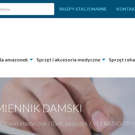
SKLEPY STACJONARNE
KONTAK
dla amazonek
Sprzęt i akcesoria medyczne
Sprzęt reha
MIENNIK DAMSKI
Opaski elastyczne
/
Bark, obojczyk
/
VEERA SILVER N