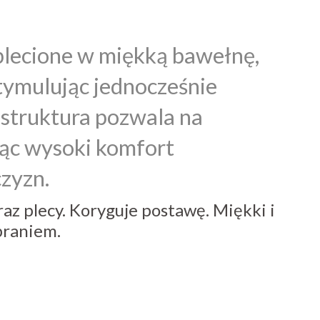
plecione w miękką bawełnę,
tymulując jednocześnie
struktura pozwala na
jąc wysoki komfort
czyzn.
raz plecy. Koryguje postawę. Miękki i
braniem.
m