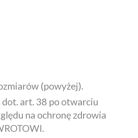
rozmiarów (powyżej).
ot. art. 38 po otwarciu
zględu na ochronę zdrowia
 ZWROTOWI.