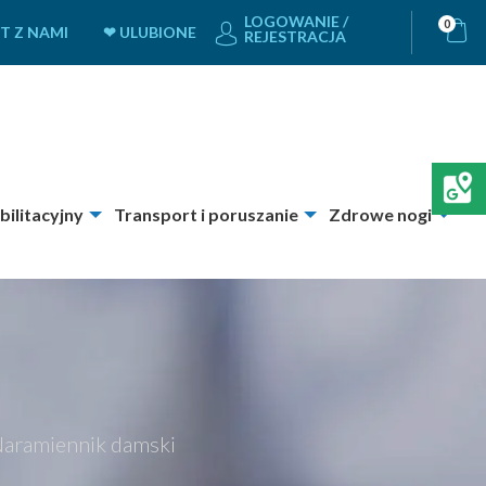
LOGOWANIE /
0
T Z NAMI
❤ ULUBIONE
REJESTRACJA
bilitacyjny
Transport i poruszanie
Zdrowe nogi
aramiennik damski