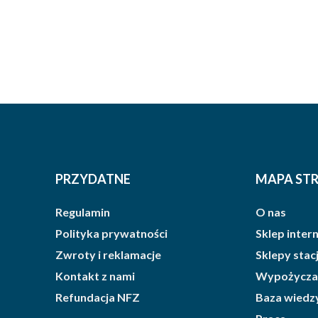
PRZYDATNE
MAPA ST
Regulamin
O nas
Polityka prywatności
Sklep inte
Zwroty i reklamacje
Sklepy sta
Kontakt z nami
Wypożycza
Refundacja NFZ
Baza wiedz