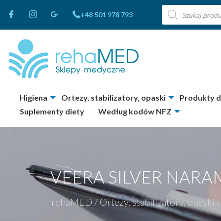
Wyszukiwarka
+48 501 978 793
produktów
Higiena
Ortezy, stabilizatory, opaski
Produkty 
Suplementy diety
Według kodów NFZ
VEERA SILVER NARA
rehaMED
/
Ortezy, stabilizatory, opaski
/