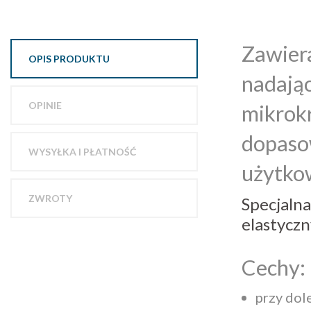
Zawiera
OPIS PRODUKTU
nadając
OPINIE
mikrok
dopasow
WYSYŁKA I PŁATNOŚĆ
użytkow
ZWROTY
Specjalna
elastycz
Cechy:
przy dol