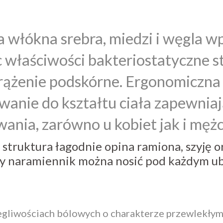
 włókna srebra, miedzi i węgla w
 właściwości bakteriostatyczne s
rążenie podskórne. Ergonomiczna 
anie do kształtu ciała zapewnia
ania, zarówno u kobiet jak i męż
 struktura łagodnie opina ramiona, szyję o
ny naramiennik można nosić pod każdym u
egliwościach bólowych o charakterze przewlekły