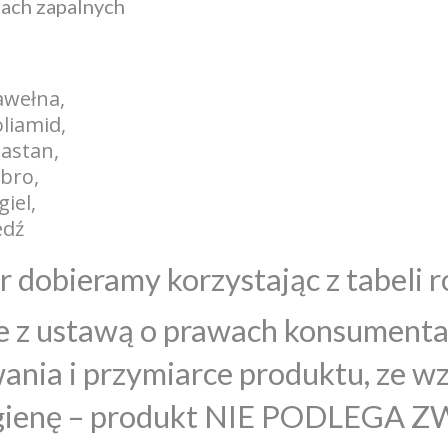
nach zapalnych
awełna,
liamid,
lastan,
bro,
iel,
edź
 dobieramy korzystając z tabeli 
 z ustawą o prawach konsumenta d
nia i przymiarce produktu, ze w
igienę – produkt NIE PODLEGA