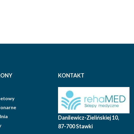
RONY
KONTAKT
rnetowy
cjonarne
lnia
Danilewicz-Zielińskiej 10
,
y
87-700 Stawki