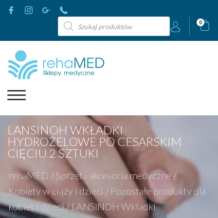
Wyszukiwarka
0
produktów
LANSINOH WKŁADKI
HYDROŻELOWE PO CESARSKIM
CIĘCIU 2 SZTUKI
rehaMED
/
Sprzęt i akcesoria medyczne
/
Kobiety w ciąży i dzieci
/
Pozostałe produkty dla
kobiet i dzieci
/
LANSINOH Wkładki