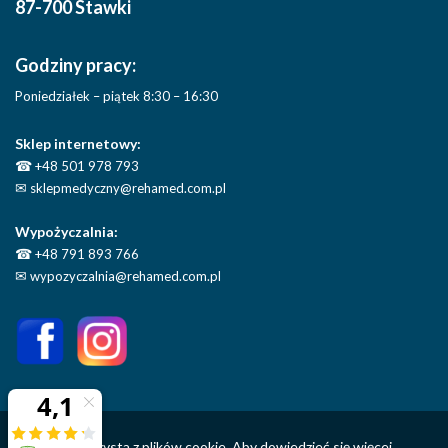
87-700 Stawki
Godziny pracy:
Poniedziałek – piątek 8:30 – 16:30
Sklep internetowy:
☎
+48 501 978 793
✉
sklepmedyczny@rehamed.com.pl
Wypożyczalnia:
☎
+48 791 893 766
✉
wypozyczalnia@rehamed.com.pl
Ta strona korzysta z plików cookie. Aby dowiedzieć się więcej,