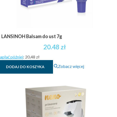
LANSINOH Balsam do ust 7g
20.48
zł
apłać później
:
20,48 zł
Zobacz więcej
DODAJ DO KOSZYKA