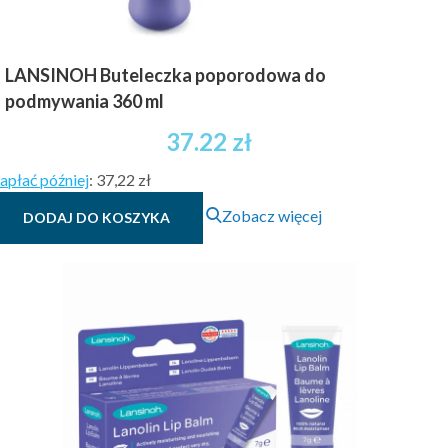
LANSINOH Buteleczka poporodowa do
podmywania 360 ml
37.22
zł
apłać później
:
37,22 zł
Zobacz więcej
DODAJ DO KOSZYKA