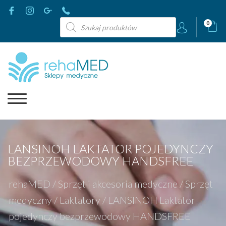
Wyszukiwarka
0
produktów
LANSINOH LAKTATOR POJEDYNCZY
BEZPRZEWODOWY HANDSFREE
rehaMED
/
Sprzęt i akcesoria medyczne
/
Sprzęt
medyczny
/
Laktatory
/
LANSINOH Laktator
pojedynczy bezprzewodowy HANDSFREE