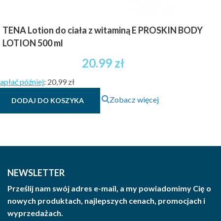
TENA Lotion do ciała z witaminą E PROSKIN BODY
LOTION 500 ml
20.99
zł
apłać później
:
20,99 zł
Zobacz więcej
DODAJ DO KOSZYKA
NEWSLETTER
Prześlij nam swój adres e-mail, a my powiadomimy Cię o
nowych produktach, najlepszych cenach, promocjach i
wyprzedażach.