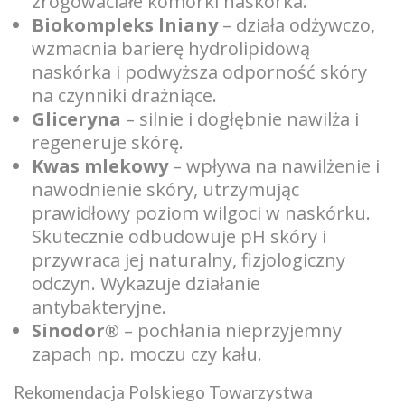
zrogowaciałe komórki naskórka.
Biokompleks lniany
– działa odżywczo,
wzmacnia barierę hydrolipidową
naskórka i podwyższa odporność skóry
na czynniki drażniące.
Gliceryna
– silnie i dogłębnie nawilża i
regeneruje skórę.
Kwas mlekowy
– wpływa na nawilżenie i
nawodnienie skóry, utrzymując
prawidłowy poziom wilgoci w naskórku.
Skutecznie odbudowuje pH skóry i
przywraca jej naturalny, fizjologiczny
odczyn. Wykazuje działanie
antybakteryjne.
Sinodor®
– pochłania nieprzyjemny
zapach np. moczu czy kału.
Rekomendacja Polskiego Towarzystwa