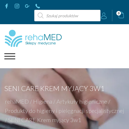
Wyszukiwarka
0
produktów
SENI CARE KREM MYJĄCY 3W1
rehaMED
/
Higiena
/
Artykuły higieniczne
/
Produkty do higieny i pielęgnacji specjalistycznej
/
SENI CARE Krem myjący 3w1