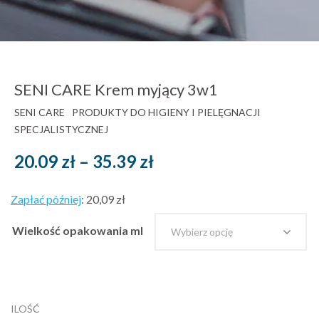
SENI CARE Krem myjący 3w1
SENI CARE
PRODUKTY DO HIGIENY I PIELĘGNACJI
SPECJALISTYCZNEJ
Zakres
20.09
zł
–
35.39
zł
cen:
Zapłać później
:
20,09 zł
od
Wielkość opakowania ml
20.09 zł
brutto
do
ILOŚĆ