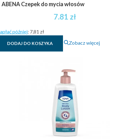
ABENA Czepek do mycia włosów
7.81
zł
apłać później
:
7,81 zł
Zobacz więcej
DODAJ DO KOSZYKA