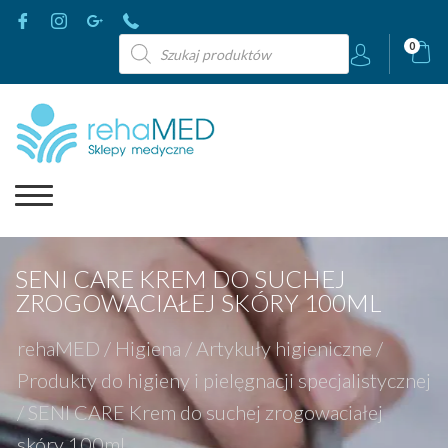
Wyszukiwarka
0
produktów
SENI CARE KREM DO SUCHEJ
ZROGOWACIAŁEJ SKÓRY 100ML
rehaMED
/
Higiena
/
Artykuły higieniczne
/
Produkty do higieny i pielęgnacji specjalistycznej
/
SENI CARE Krem do suchej zrogowaciałej
skóry 100ml