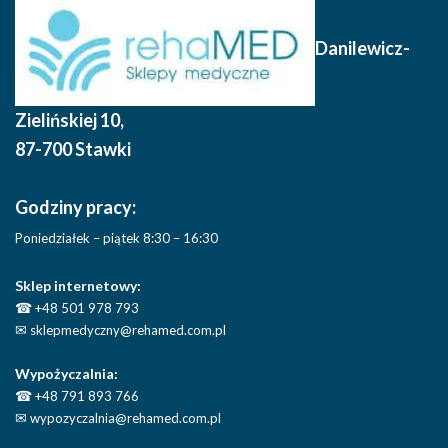
Danilewicz-
Zielińskiej 10
,
87-700 Stawki
Godziny pracy:
Poniedziałek – piątek 8:30 – 16:30
Sklep internetowy:
☎
+48 501 978 793
✉
sklepmedyczny@rehamed.com.pl
Wypożyczalnia:
☎
+48 791 893 766
✉
wypozyczalnia@rehamed.com.pl