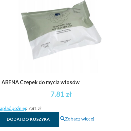
ABENA Czepek do mycia włosów
7.81
zł
apłać później
:
7,81 zł
Zobacz więcej
DODAJ DO KOSZYKA