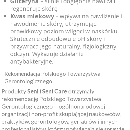
Gliceryna
– silnie i dogłębnie nawilża i
regeneruje skórę.
Kwas mlekowy
– wpływa na nawilżenie i
nawodnienie skóry, utrzymując
prawidłowy poziom wilgoci w naskórku.
Skutecznie odbudowuje pH skóry i
przywraca jego naturalny, fizjologiczny
odczyn. Wykazuje działanie
antybakteryjne.
Rekomendacja Polskiego Towarzystwa
Gerontologicznego
Produkty
Seni i Seni Care
otrzymały
rekomendację Polskiego Towarzystwa
Gerontologicznego – ogólnonarodowej
organizacji non-profit skupiającej naukowców,
praktyków, gerontologów, geriatrów i innych
profesjonalistów, którzy poświęcają się sprawie