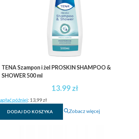
TENA Szampon i żel PROSKIN SHAMPOO &
SHOWER 500 ml
13.99
zł
apłać później
:
13,99 zł
Zobacz więcej
DODAJ DO KOSZYKA