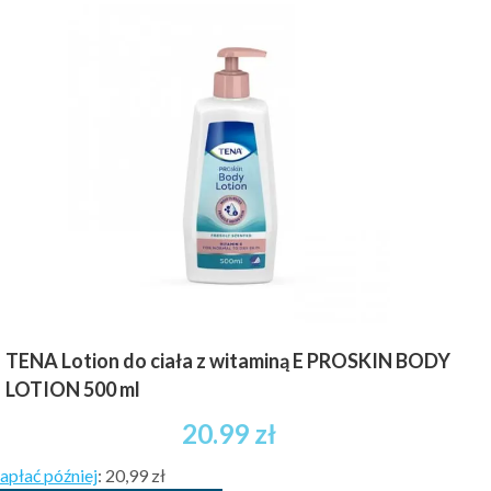
TENA Lotion do ciała z witaminą E PROSKIN BODY
LOTION 500 ml
20.99
zł
apłać później
:
20,99 zł