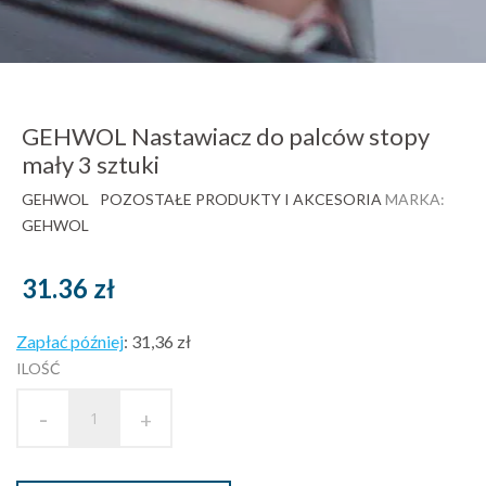
GEHWOL Nastawiacz do palców stopy
mały 3 sztuki
GEHWOL
POZOSTAŁE PRODUKTY I AKCESORIA
MARKA:
GEHWOL
31.36
zł
Zapłać później
:
31,36 zł
ILOŚĆ
-
+