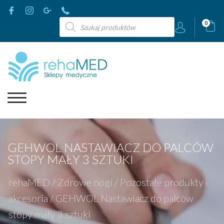
Wyszukiwarka
0
produktów
GEHWOL NASTAWIACZ DO PALCÓW
STOPY MAŁY 3 SZTUKI
rehaMED
/
Zdrowe nogi
/
Pozostałe produkty i
akcesoria
/
GEHWOL Nastawiacz do palców
stopy mały 3 sztuki