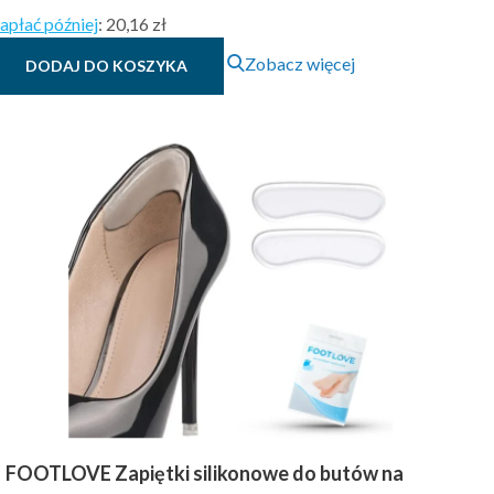
apłać później
:
20,16 zł
Zobacz więcej
DODAJ DO KOSZYKA
FOOTLOVE Zapiętki silikonowe do butów na