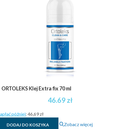
ORTOLEKS Klej Extra fix 70 ml
46.69
zł
apłać później
:
46,69 zł
Zobacz więcej
DODAJ DO KOSZYKA