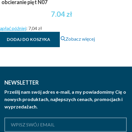
obcieranie pięt N07
7.04
zł
apłać później
:
7,04 zł
Zobacz więcej
DODAJ DO KOSZYKA
NEWSLETTER
Prześlij nam swój adres e-mail, a my powiadomimy Cię o
nowych produktach, najlepszych cenach, promocjach i
wyprzedażach.