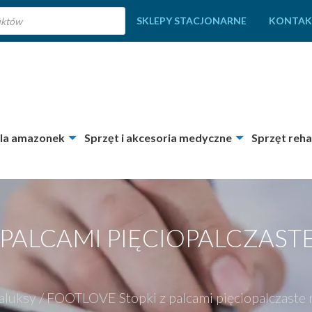
SKLEPY STACJONARNE
KONTAK
dla amazonek
Sprzęt i akcesoria medyczne
Sprzęt reha
 PALCAMI PIĘCIOPALCZAST
aluksy
/
FOOTLOVE Stopki z palcami pięciopalczaste 