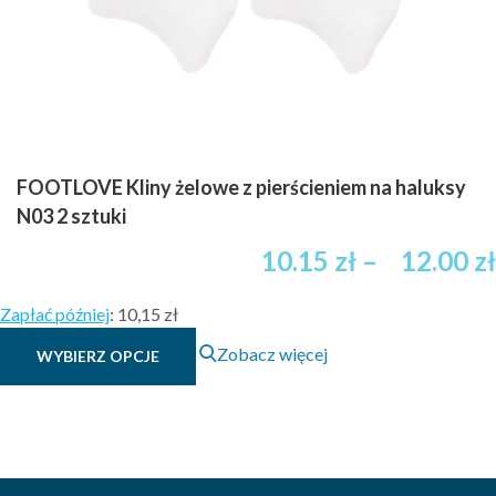
FOOTLOVE Kliny żelowe z pierścieniem na haluksy
N03 2 sztuki
10.15
zł
–
12.00
zł
Zapłać później
:
10,15 zł
Ten
Zobacz więcej
WYBIERZ OPCJE
produkt
ma
wiele
wariantów.
Opcje