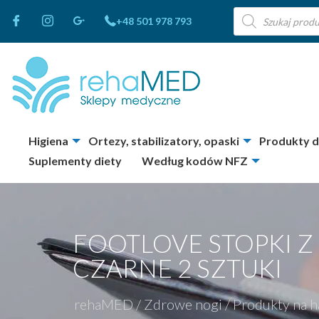
Wyszukiwarka
+48 501 978 793
produktów
Higiena
Ortezy, stabilizatory, opaski
Produkty 
Suplementy diety
Według kodów NFZ
FOOTLOVE STOPKI Z
CZARNE 2 SZTUKI
rehaMED
/
Zdrowe nogi
/
Produkty na h