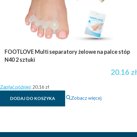
FOOTLOVE Multi separatory żelowe na palce stóp
N40 2 sztuki
20.16
zł
Zapłać później
:
20,16 zł
Zobacz więcej
DODAJ DO KOSZYKA