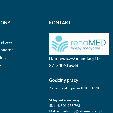
można
wybrać
na
stronie
RONY
KONTAKT
produktu
rnetowy
cjonarne
lnia
Danilewicz-Zielińskiej 10
,
y
87-700 Stawki
Godziny pracy:
Poniedziałek – piątek 8:30 – 16:30
Sklep internetowy:
☎
+48 501 978 793
✉
sklepmedyczny@rehamed.com.pl