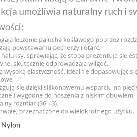
kcja umożliwia naturalny ruch i 
wości:
ają leczenie palucha koślawego poprzez rozdzi
ają powstawaniu pęcherzy i otarć.
haluksy, sprawiając, że stopa prezentuje się est
wne, skutecznie odprowadzają wilgoć.
ą wysoką elastyczność, idealnie dopasowując się
kowe.
izgują się dzięki silikonowemu wsparciu na pięci
czne i wygodne do noszenia z niskim obuwiem.
lny rozmiar (36-43).
rwałe, przeznaczone do wielokrotnego użytku.
Nylon