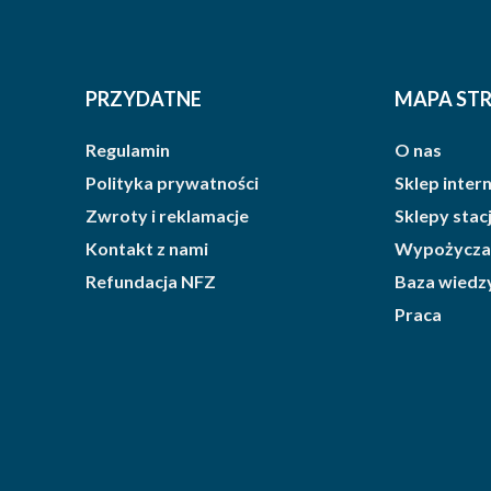
PRZYDATNE
MAPA ST
Regulamin
O nas
Polityka prywatności
Sklep inte
Zwroty i reklamacje
Sklepy sta
Kontakt z nami
Wypożycza
Refundacja NFZ
Baza wiedz
Praca