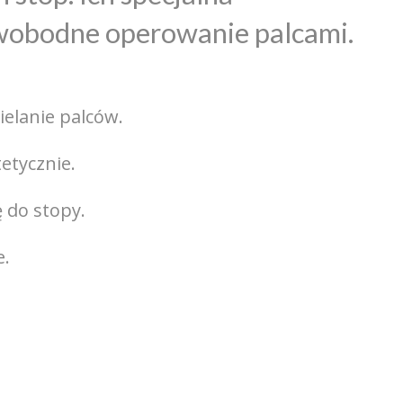
swobodne operowanie palcami.
elanie palców.
etycznie.
 do stopy.
e.