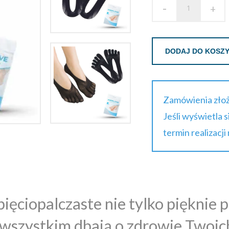
-
+
DODAJ DO KOSZ
Zamówienia złoż
Jeśli wyświetla 
termin realizacji
pięciopalczaste nie tylko pięknie p
wszystkim dbają o zdrowie Twoich 