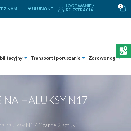
LOGOWANIE /
0
T Z NAMI
❤ ULUBIONE
REJESTRACJA
bilitacyjny
Transport i poruszanie
Zdrowe nogi
E NA HALUKSY N17
na haluksy N17 Czarne 2 sztuki