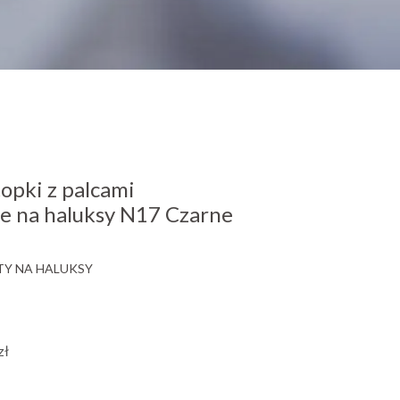
pki z palcami
te na haluksy N17 Czarne
Y NA HALUKSY
zł