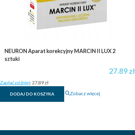
NEURON Aparat korekcyjny MARCIN II LUX 2
sztuki
27.89
zł
Zapłać później
:
27,89 zł
Zobacz więcej
DODAJ DO KOSZYKA