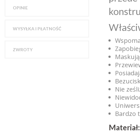
OPINIE
konstru
Właści
WYSYŁKA I PŁATNOŚĆ
Wspomag
Zapobieg
ZWROTY
Maskują 
Przewie
Posiadaj
Bezucis
Nie ześl
Niewido
Uniwersa
Bardzo t
Materiał: