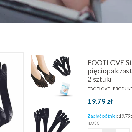
FOOTLOVE Sto
pięciopalczas
2 sztuki
FOOTLOVE
PRODUKT
19.79
zł
Zapłać później
:
19,79 
ILOŚĆ