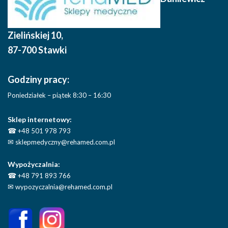
Zielińskiej 10
,
87-700 Stawki
Godziny pracy:
Poniedziałek – piątek 8:30 – 16:30
Sklep internetowy:
☎
+48 501 978 793
✉
sklepmedyczny@rehamed.com.pl
Wypożyczalnia:
☎
+48 791 893 766
✉
wypozyczalnia@rehamed.com.pl