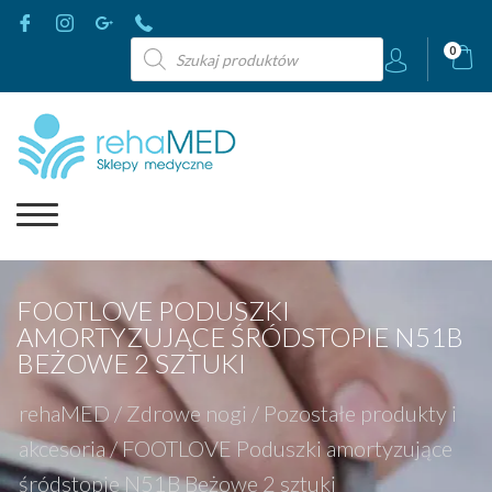
Wyszukiwarka
0
produktów
FOOTLOVE PODUSZKI
AMORTYZUJĄCE ŚRÓDSTOPIE N51B
BEŻOWE 2 SZTUKI
rehaMED
/
Zdrowe nogi
/
Pozostałe produkty i
akcesoria
/
FOOTLOVE Poduszki amortyzujące
śródstopie N51B Beżowe 2 sztuki