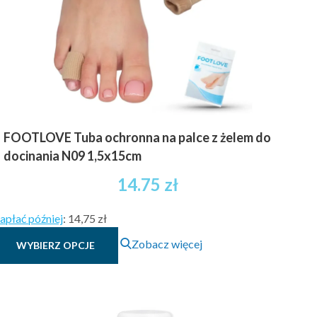
FOOTLOVE Tuba ochronna na palce z żelem do
docinania N09 1,5x15cm
14.75
zł
apłać później
:
14,75 zł
Ten
Zobacz więcej
WYBIERZ OPCJE
produkt
ma
wiele
wariantów.