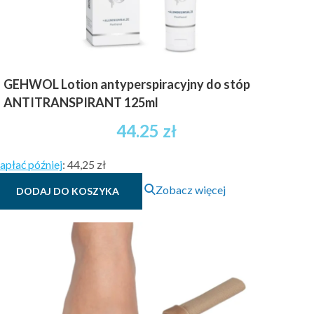
GEHWOL Lotion antyperspiracyjny do stóp
ANTITRANSPIRANT 125ml
44.25
zł
apłać później
:
44,25 zł
Zobacz więcej
DODAJ DO KOSZYKA