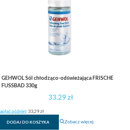
Opcje
można
wybrać
na
stronie
produktu
GEHWOL Sól chłodząco-odświeżająca FRISCHE
FUSSBAD 330g
33.29
zł
apłać później
:
33,29 zł
Zobacz więcej
DODAJ DO KOSZYKA