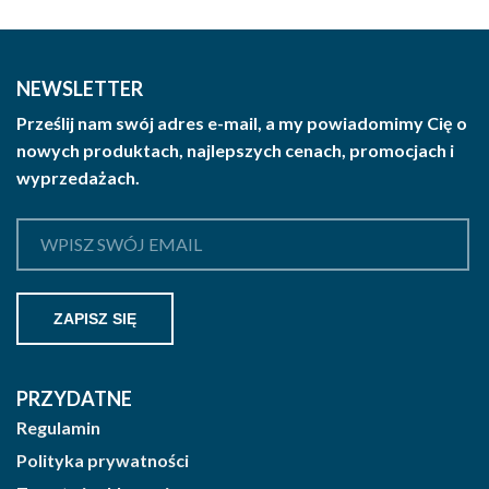
do
wariantów.
365.04 zł
Opcje
brutto
można
NEWSLETTER
wybrać
Prześlij nam swój adres e-mail, a my powiadomimy Cię o
na
nowych produktach, najlepszych cenach, promocjach i
stronie
wyprzedażach.
produktu
PRZYDATNE
Regulamin
Polityka prywatności