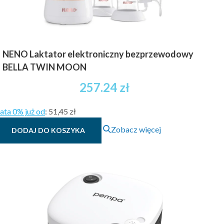
NENO Laktator elektroniczny bezprzewodowy
BELLA TWIN MOON
257.24
zł
ata 0% już od
:
51,45 zł
Zobacz więcej
DODAJ DO KOSZYKA