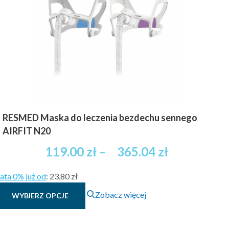
RESMED Maska do leczenia bezdechu sennego
AIRFIT N20
Zakres
119.00
zł
–
365.04
zł
cen:
ata 0% już od
:
23,80 zł
od
Ten
Zobacz więcej
WYBIERZ OPCJE
119.00 zł
produkt
brutto
ma
wiele