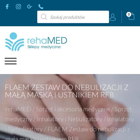
Wyszukiwarka
0
produktów
FLAEM ZESTAW DO NEBULIZACJI Z
MAŁĄ MASKĄ I USTNIKIEM RF8
rehaMED
/
Sprzęt i akcesoria medyczne
/
Sprzęt
medyczny
/
Inhalatory i Nebulizatory
/
Inhalatory
i Nebulizatory
/
FLAEM Zestaw do nebulizacji z
małą maską i ustnikiem RF8