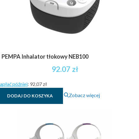
PEMPA Inhalator tłokowy NEB100
92.07
zł
apłać później
:
92,07 zł
Zobacz więcej
DODAJ DO KOSZYKA