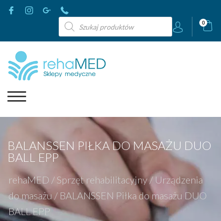
Wyszukiwarka
0
produktów
BALANSSEN PIŁKA DO MASAŻU DUO
BALL EPP
rehaMED
/
Sprzęt rehabilitacyjny
/
Urządzenia
do masażu
/
BALANSSEN Piłka do masażu DUO
BALL EPP