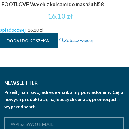
FOOTLOVE Wałek z kolcami do masażu N58
16.10
zł
apłać później
:
16,10 zł
Zobacz więcej
DODAJ DO KOSZYKA
NEWSLETTER
Prześlij nam swój adres e-mail, a my powiadomimy Cię o
nowych produktach, najlepszych cenach, promocjach i
wyprzedażach.